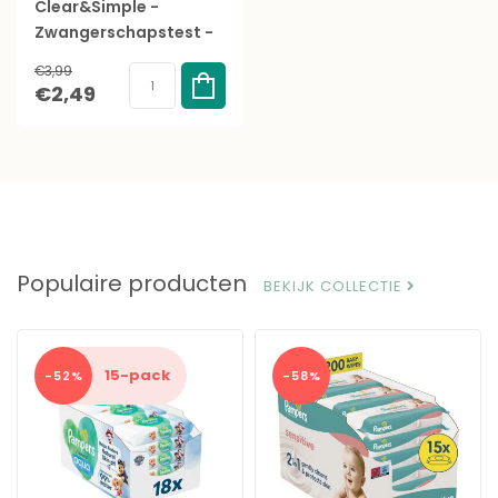
Clear&Simple -
Zwangerschapstest -
2 Stuks - 99% Accuraat
€3,99
€2,49
Populaire producten
BEKIJK COLLECTIE
15-pack
-52%
-58%