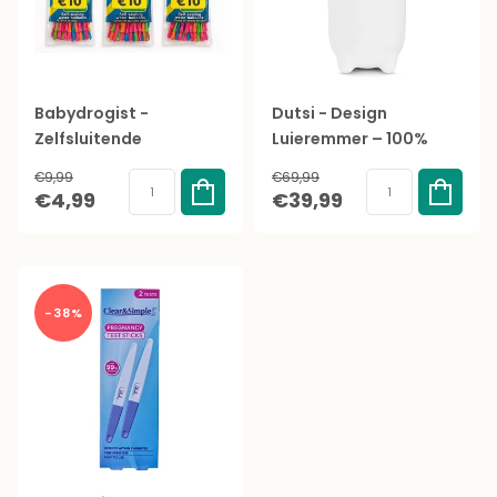
Babydrogist -
Dutsi - Design
Zelfsluitende
Luieremmer – 100%
Waterballonnen - 111
Geurvrij & Universeel –
€9,99
€69,99
stuks - Biologisch
Ruimte voor 20 luiers -
€4,99
€39,99
afbreekbaar
Incl. 40 Zakjes - Beige
-38%