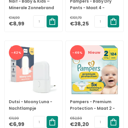
Naïf - Baby & Kids –
Pampers - Baby Dry
Minerale Zonnebrand
Pants - Maat 4 -
Stick - SPF 50 – 15 gram
Maandbox - 180 stuks -
€14,99
€101,79
9/15KG
€8,99
€38,25
Nieuw
-42%
-46%
Dutsi - Moony Luna -
Pampers - Premium
Nachtlampje
Protection - Maat 2 -
Stopcontact - 1 Stuk
Maandbox - 124 Stuks
€11,99
€52,59
- 4-8 kg
€6,99
€28,20