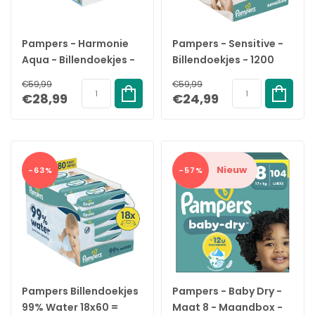
Pampers - Harmonie
Pampers - Sensitive -
Aqua - Billendoekjes -
Billendoekjes - 1200
Paw Patrol - 18 x 48
doekjes - 15 x 80
€59,99
€59,99
stuks (864 doekjes)
€28,99
€24,99
Nieuw
-63%
-57%
Pampers Billendoekjes
Pampers - Baby Dry -
99% Water 18x60 =
Maat 8 - Maandbox -