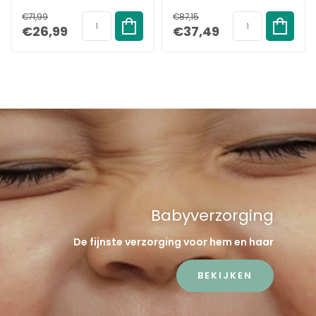
1080 stuks
104 Stuks - 17+ KG
€71,99
€87,15
€26,99
€37,49
Babyverzorging
De fijnste verzorging voor hem en haar
BEKIJKEN