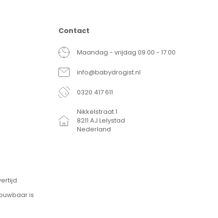
Contact
Maandag - vrijdag 09.00 - 17.00
info@babydrogist.nl
0320 417 611
Nikkelstraat 1
8211 AJ Lelystad
Nederland
ertijd
rouwbaar is