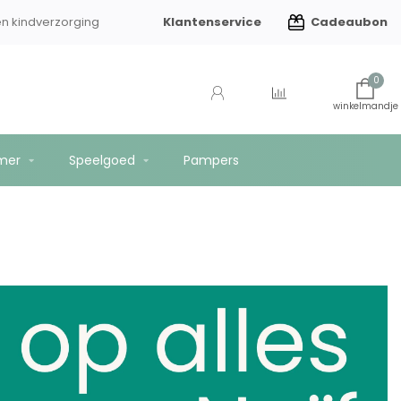
Klantenservice
Cadeaubon
en kindverzorging
Gratis verzending vanaf €75
0
mer
Speelgoed
Pampers