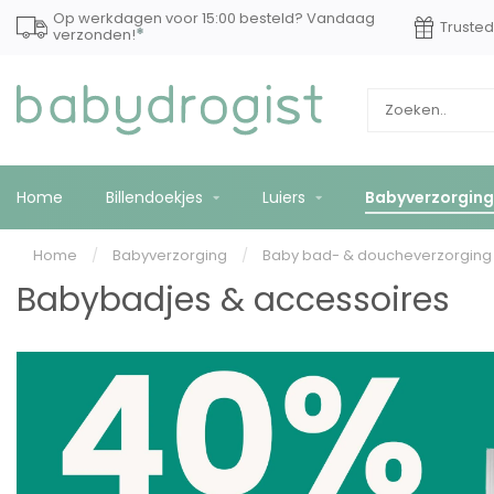
Op werkdagen voor 15:00 besteld? Vandaag
Truste
*
verzonden!
Home
Billendoekjes
Luiers
Babyverzorging
Home
/
Babyverzorging
/
Baby bad- & doucheverzorgin
Babybadjes & accessoires