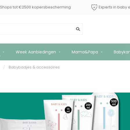
dShops tot €2500 kopersbescherming
Experts in baby 
Week Aanbiedingen
Mama&Papa
Babyka
g
/
Babybadjes & accessoires