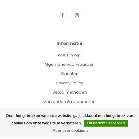
Informatie
Wie zijn wij?
Algemene voorwaarden
Klachten
Privacy Policy
Betaalmethoden
Verzenden & retourneren
Klantenservice
Door het gebruiken van onze website, ga je akkoord met het gebruik van
Sitemap
cookies om onze website te verbeteren.
Dit bericht verbergen
Kortingscodes
Meer over cookies »
Informatie over onze actuele levertijd