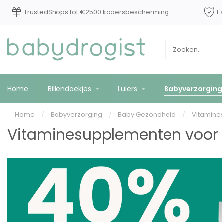
TrustedShops tot €2500 kopersbescherming
E
Home
Billendoekjes
Luiers
Babyverzorging
Home
/
Babyverzorging
/
Baby Gezondheid
/
Vitamin
Vitaminesupplementen voor 