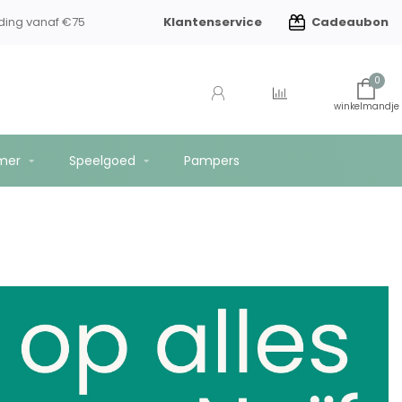
Klantenservice
Cadeaubon
ding vanaf €75
0
mer
Speelgoed
Pampers