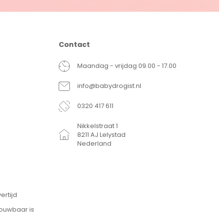
Contact
Maandag - vrijdag 09.00 - 17.00
info@babydrogist.nl
0320 417 611
Nikkelstraat 1
8211 AJ Lelystad
Nederland
ertijd
rouwbaar is