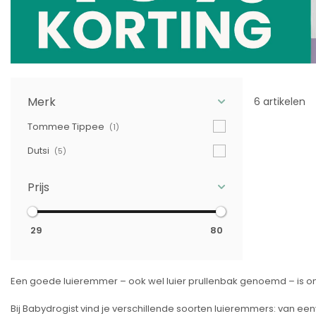
Merk
6 artikelen
Tommee Tippee
(1)
Dutsi
(5)
Prijs
29
80
Een goede luieremmer – ook wel luier prullenbak genoemd – is onm
Bij Babydrogist vind je verschillende soorten luieremmers: van ee