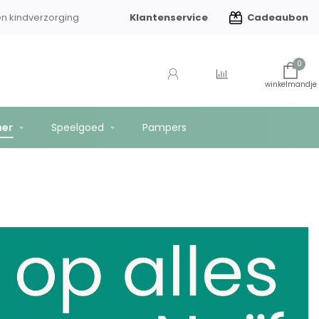
Klantenservice
Cadeaubon
en kindverzorging
Gratis verzending vanaf €75
0
er
Speelgoed
Pampers