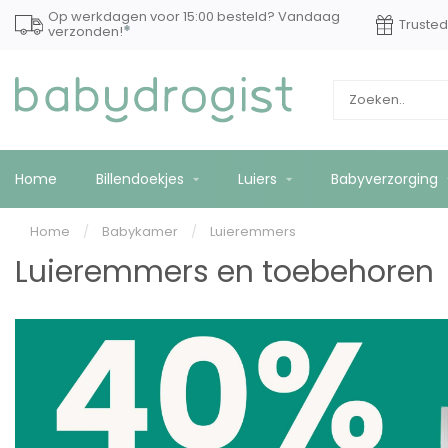
Op werkdagen voor 15:00 besteld? Vandaag
Truste
*
verzonden!
Home
Billendoekjes
Luiers
Babyverzorging
Home
/
Babykamer
/
Luieremmers
Luieremmers en toebehoren