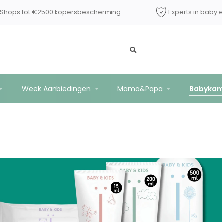
dShops tot €2500 kopersbescherming
Experts in baby 
Week Aanbiedingen
Mama&Papa
Babykam