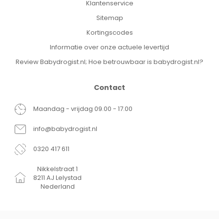
Klantenservice
Sitemap
Kortingscodes
Informatie over onze actuele levertijd
Review Babydrogist.nl; Hoe betrouwbaar is babydrogist.nl?
Contact
Maandag - vrijdag 09.00 - 17.00
info@babydrogist.nl
0320 417 611
Nikkelstraat 1
8211 AJ Lelystad
Nederland