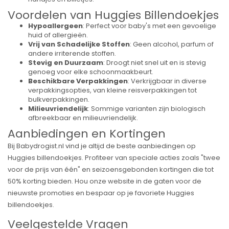
Voordelen van Huggies Billendoekjes
Hypoallergeen
: Perfect voor baby's met een gevoelige
huid of allergieën.
Vrij van Schadelijke Stoffen
: Geen alcohol, parfum of
andere irriterende stoffen.
Stevig en Duurzaam
: Droogt niet snel uit en is stevig
genoeg voor elke schoonmaakbeurt.
Beschikbare Verpakkingen
: Verkrijgbaar in diverse
verpakkingsopties, van kleine reisverpakkingen tot
bulkverpakkingen.
Milieuvriendelijk
: Sommige varianten zijn biologisch
afbreekbaar en milieuvriendelijk.
Aanbiedingen en Kortingen
Bij Babydrogist.nl vind je altijd de beste aanbiedingen op
Huggies billendoekjes. Profiteer van speciale acties zoals "twee
voor de prijs van één" en seizoensgebonden kortingen die tot
50% korting bieden. Hou onze website in de gaten voor de
nieuwste promoties en bespaar op je favoriete Huggies
billendoekjes.
Veelgestelde Vragen