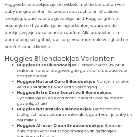
Huggies billendoekjes zijn ontwikkeld met de behoeften van
baby's in gedachten. Ze bieden een zachte en effectieve
reiniging, ideaal voor de gevoelige huid. Huggies gebruikt
natuurlijke en hypoallergene ingrediënten, waardoor de
doekjes vrij zijn van alcohol en parfum. Alle producten zijn
dermatologisch getest, wat zorgt voor maximale veiligheid en
comfort voor je kleintje.
Huggies Billendoekjes Varianten
Huggies Pure Billendoekjes
:
Gemaakt van 99% puur
water en zonder toegevoegde geurstoffen, ideaal voor
pasgeborenen.
Huggies Natural Care Billendoekjes
:
Verrijkt met aloë
vera en vitamine E voor extra verzorging.
Huggies Extra Care Sensitive Billendoekjes
:
Hypoallergeen en extra zacht, perfect voor de meest
gevoelige huid.
Huggies Natural Bio Billendoekjes
:
Gemaakt van
biologisch afbreekbare materialen, goed voor je baby en
het milieu.
Huggies All over Clean Snoetendoekjes
:
Speciaal
ontworpen voor het schoonmaken van gezichtjes,
handjes en billetjes.