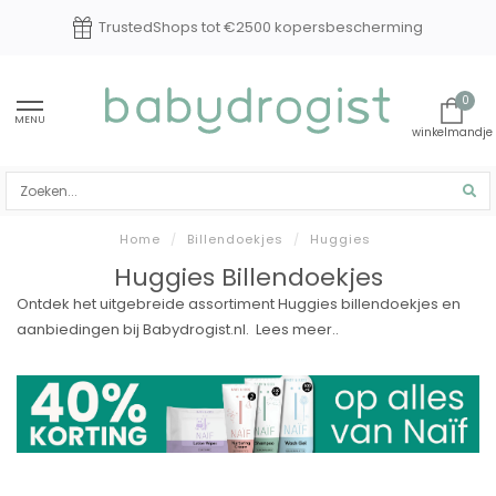
TrustedShops tot €2500 kopersbescherming
0
MENU
Home
/
Billendoekjes
/
Huggies
Huggies Billendoekjes
Ontdek het uitgebreide assortiment Huggies billendoekjes en
aanbiedingen bij Babydrogist.nl.
Lees meer..