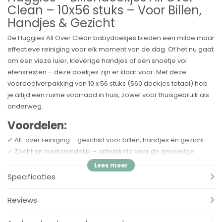
Clean – 10x56 stuks – Voor Billen,
Handjes & Gezicht
De Huggies All Over Clean babydoekjes bieden een milde maar
effectieve reiniging voor elk moment van de dag. Of het nu gaat
om een vieze luier, kleverige handjes of een snoetje vol
etensresten – deze doekjes zijn er klaar voor. Met deze
voordeelverpakking van 10 x 56 stuks (560 doekjes totaal) heb
je altijd een ruime voorraad in huis, zowel voor thuisgebruik als
onderweg.
Voordelen:
✓ All-over reiniging – geschikt voor billen, handjes én gezicht
✓ Zacht en huidvriendelijk – ontwikkeld voor de gevoelige
babyhuid
✓ Vrij van alcohol en parabenen – veilig voor dagelijks gebruik
Specificaties
✓ Dermatologisch getest – vertrouwd en huidvriendelijk
✓ Voordeelverpakking – 10 hersluitbare pakjes van elk 56
Reviews
doekjes
✓ Compact formaat – handig voor in de luiertas of onderweg