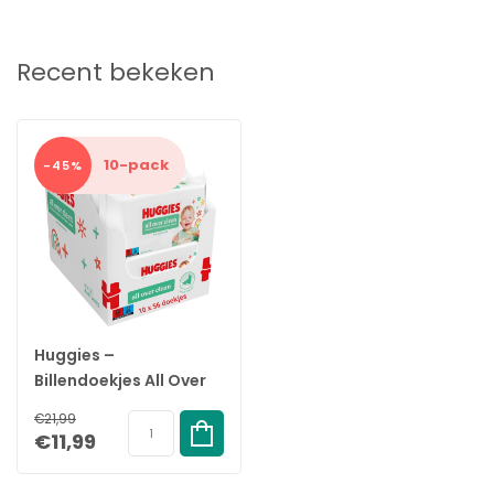
Recent bekeken
10-pack
-45%
Huggies –
Billendoekjes All Over
Clean – 10x56 stuks –
€21,99
Voor Billen, Handjes &
€11,99
Gezichts