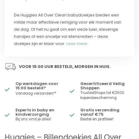
De Huggies All Over Clean babydoekjes bieden een
milde maar effectieve reiniging voor elk moment van
de dag. Of het nu gaat om een vieze luier, kleverige
handjes of een snoetje vol etensresten – deze
doekjes zijn er klaar voor.
Lees meer..
VOOR 15:00 UUR BESTELD, MORGEN IN HUIS.
Op werkdagen voor
Gecertificeerd Veilig
15:00 besteld?
Shoppen
*
TrustedShops tot €2500
Vandaag verzonden!
kopersbescherming
Experts in baby en
Gratis verzending
kindverzorging
vanaf €75
Bij ons vind je alles!
Bestel en profiteer!
Huggies – Billendoekjes All Over