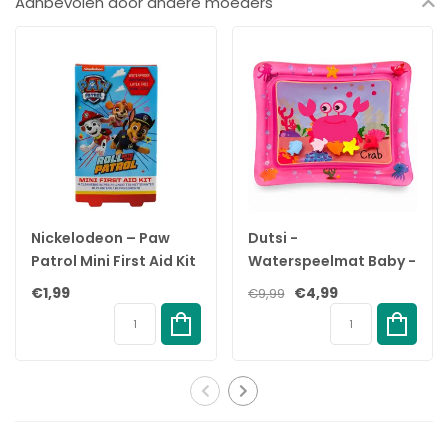
Aanbevolen door andere moeders
Specificaties:
Merk: Huggies
Producttype: Babydoekjes / Billendoekjes
Variant: All Over Clean
Inhoud verpakking: 10 x 56 stuks = 560 doekjes
Vrij van: Alcohol, parabenen
Dermatologisch getest: Ja
Gebruik: Billen, handjes, gezicht
Verpakking: Herschuitbare voordeelverpakking
Nickelodeon – Paw
Dutsi -
Patrol Mini First Aid Kit
Waterspeelmat Baby -
– 2+ jaar
Watermat - Stimuleert
€1,99
€4,99
€9,99
Motorische
Ontwikkeling - BPA Vrij
& Lekvrij -
Kraamcadeau -
61x50cm – Roze