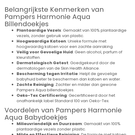
Belangrijkste Kenmerken van
Pampers Harmonie Aqua
Billendoekjes
Plantaardige Vezels
: Gemaakt van 100% plantaardige
vezels, zonder gebruik van plastic.
Hoogwaardige Katoen
: Unieke formule met
hoogwaardig katoen voor een zachte aanraking.
Veilig voor Gevoelige Huid
: Geen alcohol, parfum of
kleurstoffen.
Dermatologisch Getest
: Goedgekeurd door de
dermatologen van de Skin Health Alliance.
Bescherming tegen Irritatie
: Helpt de gevoelige
babyhuid beter te beschermen dan katoen en water.
Zachte Reiniging
: Zachter en milder dan gewone
Pampers Aqua billendoekjes.
Oeko-Tex Certificering
: Gecertificeerd door het
onafhankelijk label Standard 100 van Oeko-Tex.
Voordelen van Pampers Harmonie
Aqua Babydoekjes
Milieuvriendelijk en Duurzaam
: Gemaakt van 100%
plantaardige vezels zonder plastic.
Milde en Effectieve Reiniging
: De formule met katoen