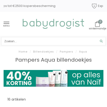
Experts in baby en kindverzorging
0
MENU
Home
/
Billendoekjes
/
Pampers
/
Aqua
Pampers Aqua billendoekjes
16 artikelen