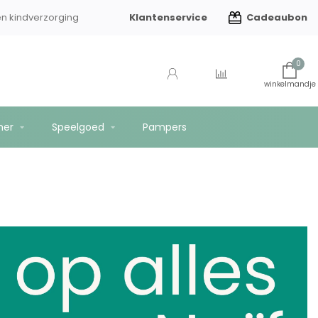
Klantenservice
Cadeaubon
en kindverzorging
Gratis verzending vanaf €75
0
mer
Speelgoed
Pampers