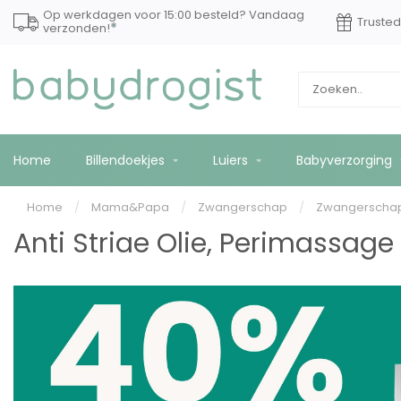
Op werkdagen voor 15:00 besteld? Vandaag
Truste
*
verzonden!
Home
Billendoekjes
Luiers
Babyverzorging
Home
/
Mama&Papa
/
Zwangerschap
/
Zwangerschap
Anti Striae Olie, Perimassage 