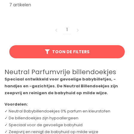
7 artikelen
1
TOON DE FILTERS
Neutral Parfumvrije billendoekjes
Speciaal ontwikkeld voor gevoelige babybilletjes, -
handjes en -gezichtjes. De Neutral Billendoekjes zijn
zeepvrij en reinigen de babyhuid op milde wijze.
Voordelen:
✓ Neutral Babybillendoekjes 0% parfum en kleurstofen
✓ De billendoekjes zijn hypoallergeen
✓ Speciaal voor de gevoelige babyhuid
✓ Zeepvrij en reinigt de babyhuid op milde wijze