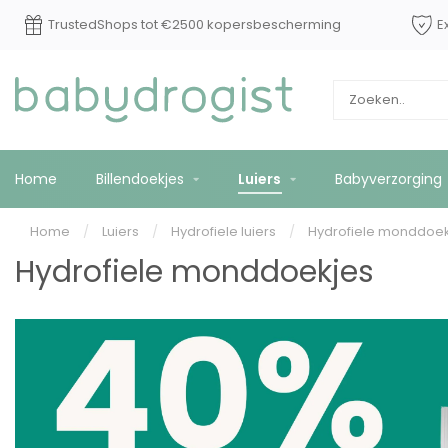
TrustedShops tot €2500 kopersbescherming
E
Home
Billendoekjes
Luiers
Babyverzorging
Home
/
Luiers
/
Hydrofiele luiers
/
Hydrofiele monddoek
Hydrofiele monddoekjes