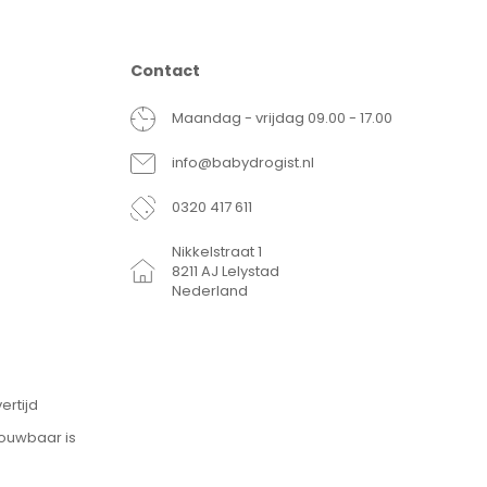
Contact
Maandag - vrijdag 09.00 - 17.00
info@babydrogist.nl
0320 417 611
Nikkelstraat 1
8211 AJ Lelystad
Nederland
ertijd
rouwbaar is