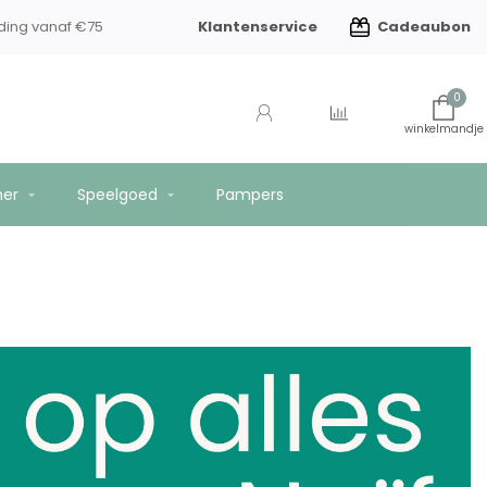
Klantenservice
Cadeaubon
ding vanaf €75
0
er
Speelgoed
Pampers