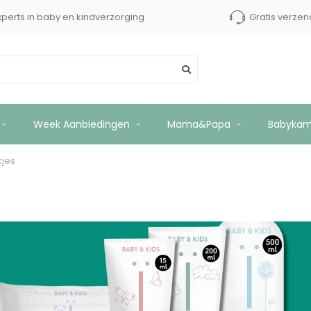
xperts in baby en kindverzorging
Gratis verzen
Week Aanbiedingen
Mama&Papa
Babykam
jes