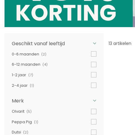
Geschikt vanaf leeftijd
13 artikelen
0-6 maanden
(2)
6-12 maanden
(4)
1-2 jaar
(7)
2-4 jaar
(1)
Merk
Olvarit
(5)
Peppa Pig
(1)
Dutsi
(2)