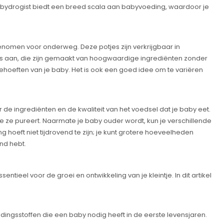
abydrogist biedt een breed scala aan babyvoeding, waardoor je
enomen voor onderweg. Deze potjes zijn verkrijgbaar in
es aan, die zijn gemaakt van hoogwaardige ingrediënten zonder
hoeften van je baby. Het is ook een goed idee om te variëren
de ingrediënten en de kwaliteit van het voedsel dat je baby eet.
e ze pureert. Naarmate je baby ouder wordt, kun je verschillende
oeft niet tijdrovend te zijn; je kunt grotere hoeveelheden
and hebt.
tieel voor de groei en ontwikkeling van je kleintje. In dit artikel
dingsstoffen die een baby nodig heeft in de eerste levensjaren.