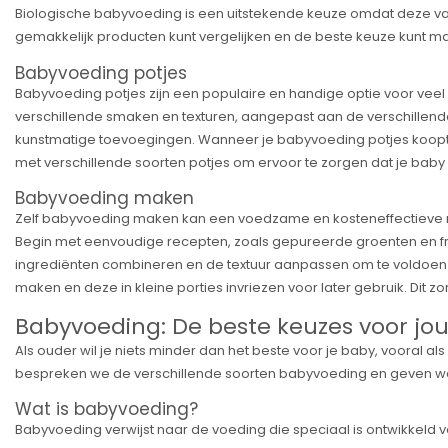
Biologische babyvoeding is een uitstekende keuze omdat deze va
gemakkelijk producten kunt vergelijken en de beste keuze kunt mak
Babyvoeding potjes
Babyvoeding potjes zijn een populaire en handige optie voor vee
verschillende smaken en texturen, aangepast aan de verschillen
kunstmatige toevoegingen. Wanneer je babyvoeding potjes koopt, 
met verschillende soorten potjes om ervoor te zorgen dat je baby
Babyvoeding maken
Zelf babyvoeding maken kan een voedzame en kosteneffectieve mani
Begin met eenvoudige recepten, zoals gepureerde groenten en fruit
ingrediënten combineren en de textuur aanpassen om te voldoen a
maken en deze in kleine porties invriezen voor later gebruik. Dit 
Babyvoeding: De beste keuzes voor jou
Als ouder wil je niets minder dan het beste voor je baby, vooral als
bespreken we de verschillende soorten babyvoeding en geven we
Wat is babyvoeding?
Babyvoeding verwijst naar de voeding die speciaal is ontwikkeld v