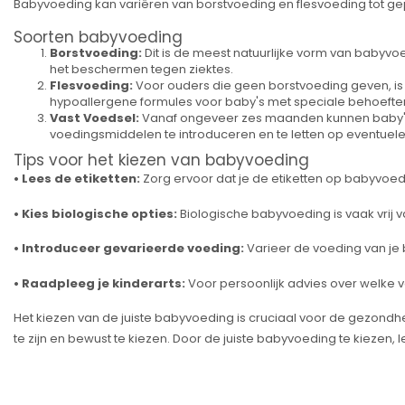
Babyvoeding kan variëren van borstvoeding en flesvoeding tot ge
Soorten babyvoeding
Borstvoeding:
Dit is de meest natuurlijke vorm van babyvo
het beschermen tegen ziektes.
Flesvoeding:
Voor ouders die geen borstvoeding geven, is f
hypoallergene formules voor baby's met speciale behoefte
Vast Voedsel:
Vanaf ongeveer zes maanden kunnen baby's b
voedingsmiddelen te introduceren en te letten op eventuele 
Tips voor het kiezen van babyvoeding
• Lees de etiketten:
Zorg ervoor dat je de etiketten op babyvoedi
• Kies biologische opties:
Biologische babyvoeding is vaak vrij 
• Introduceer gevarieerde voeding:
Varieer de voeding van je 
• Raadpleeg je kinderarts:
Voor persoonlijk advies over welke v
Het kiezen van de juiste babyvoeding is cruciaal voor de gezondhei
te zijn en bewust te kiezen. Door de juiste babyvoeding te kiezen, l