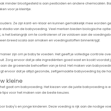
ak minder blootgesteld is aan pesticiden en andere chemicaliën. B
en voor je kleintje.
l ouders. Ze zijn kant-en-klaar en kunnen gemakkelijk mee worden g
de stadia van de babyvoeding. Veel merken bieden biologische opti
is het belangrijk om te controleren of ze voldoen aan de voedingsbe
 een breed scala aan smaken en voedingsstoffen binnenkrijgt.
er zijn om je baby te voeden. Het geeft je volledige controle over 
. Zorg ervoor dat je alle ingrediënten goed wast en kookt voordat j
an de groeiende behoeften van je kind. Het maken van babyvoeding h
zorgt ervoor dat je altijd gezonde, zelfgemaakte babyvoeding bij de h
w kleine
 het gaat om babyvoeding. Het kiezen van de juiste babyvoeding is essen
 tips voor het maken van de beste keuzes.
oor baby's en jonge kinderen. Deze voeding is rijk aan de nodige voe