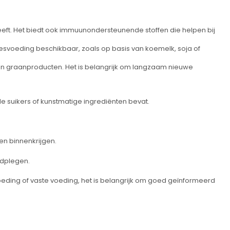
eeft. Het biedt ook immuunondersteunende stoffen die helpen bij
flesvoeding beschikbaar, zoals op basis van koemelk, soja of
en graanproducten. Het is belangrijk om langzaam nieuwe
e suikers of kunstmatige ingrediënten bevat.
en binnenkrijgen.
adplegen.
svoeding of vaste voeding, het is belangrijk om goed geïnformeerd