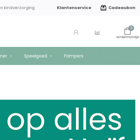
Klantenservice
Cadeaubon
en kindverzorging
Gratis verzending vanaf €75
0
mer
Speelgoed
Pampers