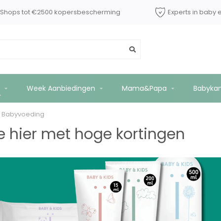
dShops tot €2500 kopersbescherming
Experts in baby 
Week Aanbiedingen
Mama&Papa
Babyka
Babyvoeding
e hier met hoge kortingen