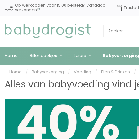
Op werkdagen voor 15:00 besteld? Vandaag
Truste
*
verzonden!
Home
Billendoekjes
Luiers
Babyverzorging
Home
/
Babyverzorging
/
Voeding
/
Eten & Drinken
/
Alles van babyvoeding vind j