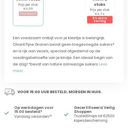
stuks
Prijs per stuk:
€4,99
Prijs per stuk:
Standaard
€4,74
5% extra
korting
Een voedzaam ontbijt voor je kleintje is belangrijk.
Olvarit Fijne Granen bevat geen toegevoegde suikers*
en is rijk aan vezels, speciaal afgestemd op de
voedingsbehoefte van je kindje. Een ideaal begin van
de dag! *bevat van nature aanwezige suikers
Lees
meer..
VOOR 15:00 UUR BESTELD, MORGEN IN HUIS.
Op werkdagen voor
Gecertificeerd Veilig
15:00 besteld?
Shoppen
*
TrustedShops tot €2500
Vandaag verzonden!
kopersbescherming