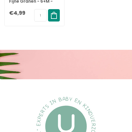
Fijne Granen - 6+M -
200gr
€4,99