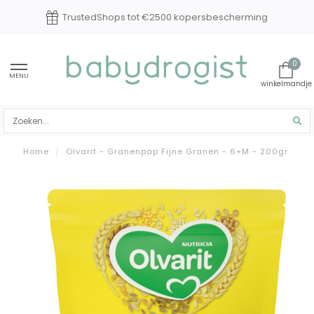
rming
Experts in baby en kindverzorging
0
MENU
Home
/
Olvarit - Granenpap Fijne Granen - 6+M - 200gr