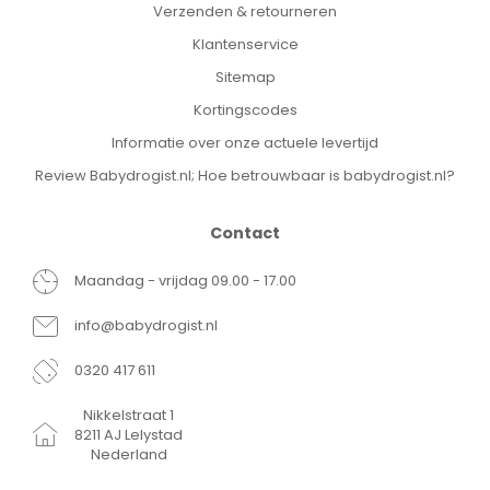
Verzenden & retourneren
Klantenservice
Sitemap
Kortingscodes
Informatie over onze actuele levertijd
Review Babydrogist.nl; Hoe betrouwbaar is babydrogist.nl?
Contact
Maandag - vrijdag 09.00 - 17.00
info@babydrogist.nl
0320 417 611
Nikkelstraat 1
8211 AJ Lelystad
Nederland