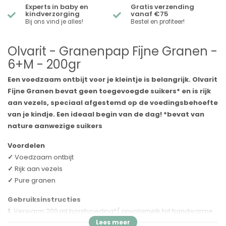
Experts in baby en
Gratis verzending
kindverzorging
vanaf €75
Bij ons vind je alles!
Bestel en profiteer!
Olvarit - Granenpap Fijne Granen -
6+M - 200gr
Een voedzaam ontbijt voor je kleintje is belangrijk. Olvarit
Fijne Granen bevat geen toegevoegde suikers* en is rijk
aan vezels, speciaal afgestemd op de voedingsbehoefte
van je kindje. Een ideaal begin van de dag! *bevat van
nature aanwezige suikers
Voordelen
✓
Voedzaam ontbijt
✓
Rijk aan vezels
✓
Pure granen
Gebruiksinstructies
1.
Verwarm 200 ml borstvoeding*/ opvolgmelk tot handwarme
temperatuur. Giet de melk in een fles of in een bordje.