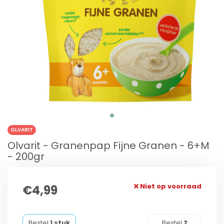
OLVARIT
Olvarit - Granenpap Fijne Granen - 6+M
- 200gr
Niet op voorraad
€4,99
Bestel
1 stuk
Bestel
2