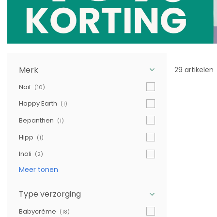
Merk
29 artikelen
Naïf
(10)
Happy Earth
(1)
Bepanthen
(1)
Hipp
(1)
Inoli
(2)
Meer tonen
Type verzorging
Babycrème
(18)