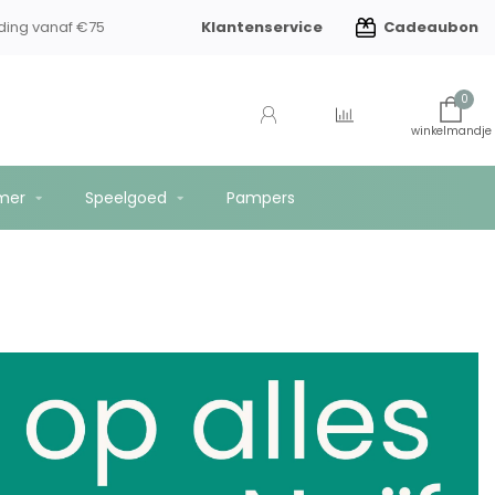
Klantenservice
Cadeaubon
ding vanaf €75
0
mer
Speelgoed
Pampers