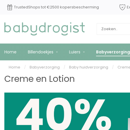
TrustedShops tot €2500 kopersbescherming
E
Home
Billendoekjes
Luiers
Babyverzorging
Home
/
Babyverzorging
/
Baby huidverzorging
/
Creme 
Creme en Lotion