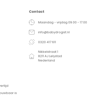
Contact
Maandag - vrijdag 09.00 - 17.00
info@babydrogist.nl
0320 417 611
Nikkelstraat 1
8211 AJ Lelystad
Nederland
ertijd
rouwbaar is