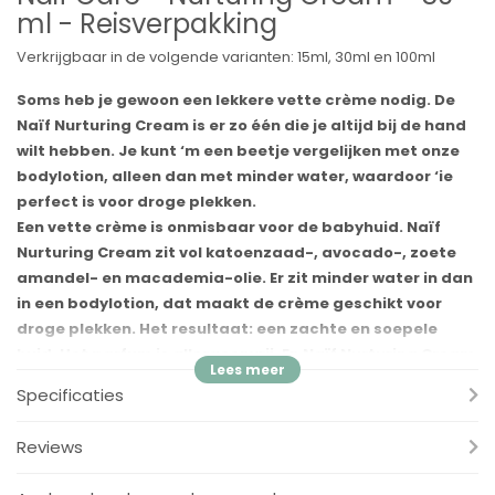
ml - Reisverpakking
Verkrijgbaar in de volgende varianten: 15ml, 30ml en 100ml
Soms heb je gewoon een lekkere vette crème nodig. De
Naïf Nurturing Cream is er zo één die je altijd bij de hand
wilt hebben. Je kunt ‘m een beetje vergelijken met onze
bodylotion, alleen dan met minder water, waardoor ‘ie
perfect is voor droge plekken.
Een vette crème is onmisbaar voor de babyhuid. Naïf
Nurturing Cream zit vol katoenzaad-, avocado-, zoete
amandel- en macademia-olie. Er zit minder water in dan
in een bodylotion, dat maakt de crème geschikt voor
droge plekken. Het resultaat: een zachte en soepele
huid. Het parfum is allergeenvrij. En Naïf Nurturing Cream
bevat geen minerale oliën, chemische conservering of
Specificaties
harde chemicaliën.
Reviews
Ingrediënten
Aqua/Water, Prunus Amygdalus Dulcis (Sweet Almond) Oil,