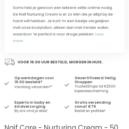
Soms heb je gewoon een lekkere vette crème nodig.
De Naïf Nurturing Cream is er zo één die je altijd bij de
hand wilt hebben. Je kunt ‘m een beetje vergelijken
met onze bodylotion, alleen dan met minder water,
waardoor ‘ie perfect is voor droge plekken.
Lees
meer..
VOOR 15:00 UUR BESTELD, MORGEN IN HUIS.
Op werkdagen voor
Gecertificeerd Veilig
15:00 besteld?
Shoppen
*
TrustedShops tot €2500
Vandaag verzonden!
kopersbescherming
Experts in baby en
Gratis verzending
kindverzorging
vanaf €75
Bij ons vind je alles!
Bestel en profiteer!
Naif Care - Nurturing Cream - 50