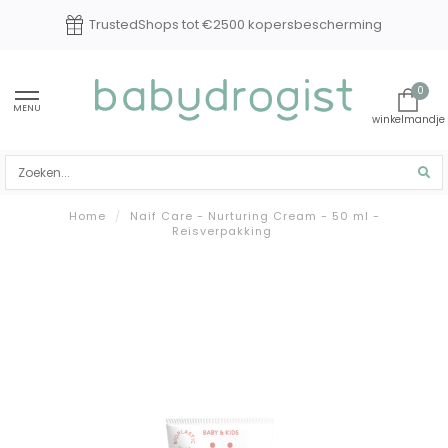
Experts in baby en kindverzorging
0
MENU
Home
/
Naif Care - Nurturing Cream - 50 ml -
Reisverpakking