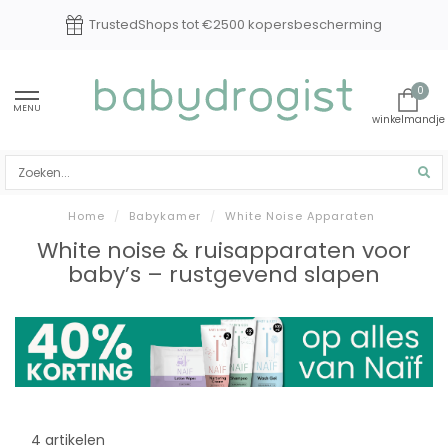
TrustedShops tot €2500 kopersbescherming
0
MENU
Home
/
Babykamer
/
White Noise Apparaten
White noise & ruisapparaten voor
baby’s – rustgevend slapen
4 artikelen