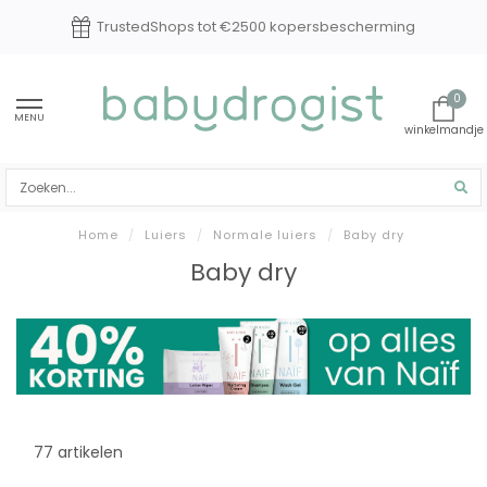
TrustedShops tot €2500 kopersbescherming
0
MENU
Home
/
Luiers
/
Normale luiers
/
Baby dry
Baby dry
77 artikelen