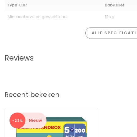
Type luier
Baby luier
Min. aanbevolen gewicht kind
12 kg
ALLE SPECIFICAT
Reviews
Recent bekeken
Nieuw
-23%