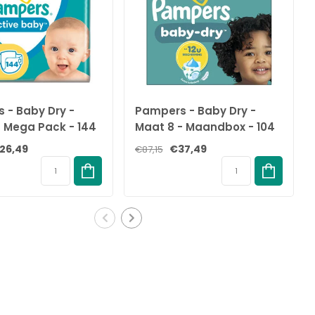
 - Baby Dry -
Pampers - Baby Dry -
- Mega Pack - 144
Maat 8 - Maandbox - 104
 4-8 KG
Stuks - 17+ KG
26,49
€37,49
€87,15