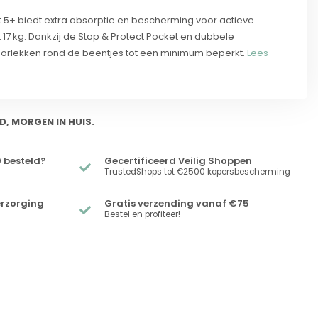
5+ biedt extra absorptie en bescherming voor actieve
t 17 kg. Dankzij de Stop & Protect Pocket en dubbele
rlekken rond de beentjes tot een minimum beperkt.
Lees
D, MORGEN IN HUIS.
 besteld?
Gecertificeerd Veilig Shoppen
TrustedShops tot €2500 kopersbescherming
erzorging
Gratis verzending vanaf €75
Bestel en profiteer!