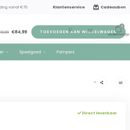
Klantenservice
Cadeaubon
ding vanaf €75
0
€84,99
TOEVOEGEN AAN WINKELWAGEN
110,99
er
Speelgoed
Pampers
Direct leverbaar