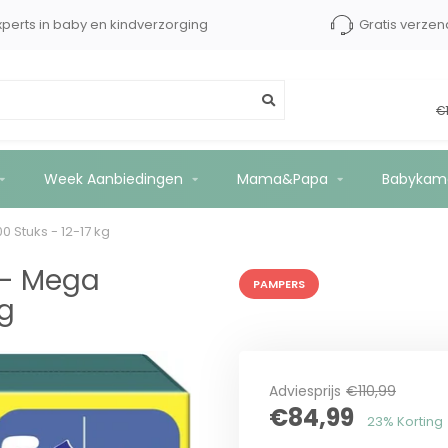
xperts in baby en kindverzorging
Gratis verzen
ox - 200 Stuks - 12-17 kg
€
Week Aanbiedingen
Mama&Papa
Babykam
 Stuks - 12-17 kg
 - Mega
PAMPERS
kg
Adviesprijs
€110,99
€84,99
23% Korting