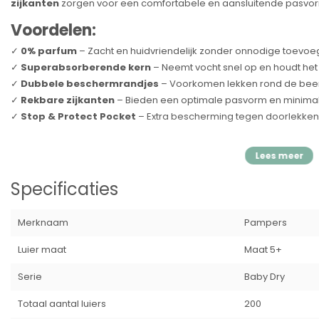
zijkanten
zorgen voor een comfortabele en aansluitende pasvo
Voordelen:
✓
0% parfum
– Zacht en huidvriendelijk zonder onnodige toevoe
✓
Superabsorberende kern
– Neemt vocht snel op en houdt het 
✓
Dubbele beschermrandjes
– Voorkomen lekken rond de been
✓
Rekbare zijkanten
– Bieden een optimale pasvorm en minimal
✓
Stop & Protect Pocket
– Extra bescherming tegen doorlekken
Specificaties:
Merk:
Pampers
Specificaties
Type:
Baby-Dry Maat 5+
Gewichtsklasse:
12-17 kg
Barcode:
Merknaam
Pampers
Kenmerken:
Superabsorberend, Stop & Protect Pocket, re
Luier maat
Maat 5+
Met
Pampers Baby-Dry Maat 5+
blijft je kindje droog en comfor
ervaar de vertrouwde bescherming van Pampers!
Serie
Baby Dry
Totaal aantal luiers
200