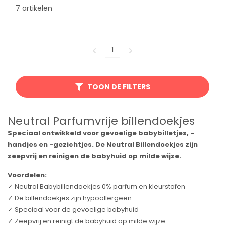
7 artikelen
1
TOON DE FILTERS
Neutral Parfumvrije billendoekjes
Speciaal ontwikkeld voor gevoelige babybilletjes, -
handjes en -gezichtjes. De Neutral Billendoekjes zijn
zeepvrij en reinigen de babyhuid op milde wijze.
Voordelen:
✓ Neutral Babybillendoekjes 0% parfum en kleurstofen
✓ De billendoekjes zijn hypoallergeen
✓ Speciaal voor de gevoelige babyhuid
✓ Zeepvrij en reinigt de babyhuid op milde wijze