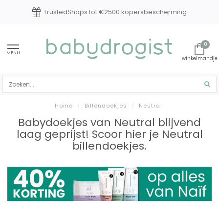
TrustedShops tot €2500 kopersbescherming
0
MENU
Home
/
Billendoekjes
/
Neutral
Babydoekjes van Neutral blijvend
laag geprijst! Scoor hier je Neutral
billendoekjes.