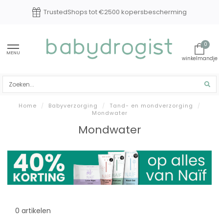
TrustedShops tot €2500 kopersbescherming
0
MENU
Home
/
Babyverzorging
/
Tand- en mondverzorging
/
Mondwater
Mondwater
0 artikelen