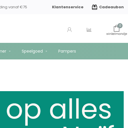
Klantenservice
Cadeaubon
n kindverzorging
Gratis verzending vanaf €75
0
mer
Speelgoed
Pampers