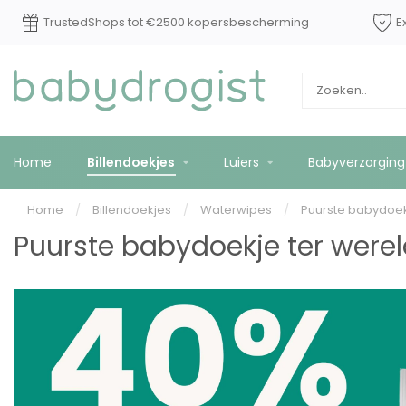
Op werkdagen voor 15:00 besteld? Vandaag
TrustedS
*
verzonden!
Home
Billendoekjes
Luiers
Babyverzorging
Home
/
Billendoekjes
/
Waterwipes
/
Puurste babydoek
Puurste babydoekje ter werel