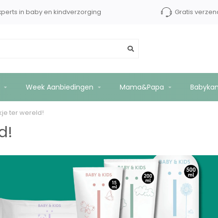
hops tot €2500 kopersbescherming
Experts in baby e
Week Aanbiedingen
Mama&Papa
Babyka
je ter wereld!
d!