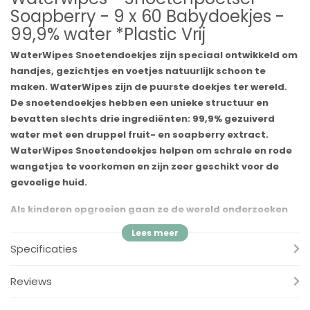
Soapberry - 9 x 60 Babydoekjes -
99,9% water *Plastic Vrij
WaterWipes Snoetendoekjes zijn speciaal ontwikkeld om
handjes, gezichtjes en voetjes natuurlijk schoon te
maken. WaterWipes zijn de puurste doekjes ter wereld.
De snoetendoekjes hebben een unieke structuur en
bevatten slechts drie ingrediënten: 99,9% gezuiverd
water met een druppel fruit- en soapberry extract.
WaterWipes Snoetendoekjes helpen om schrale en rode
wangetjes te voorkomen en zijn zeer geschikt voor de
gevoelige huid.
Als kinderen opgroeien gaan ze de wereld onderzoeken
met hun handjes, mondjes en voetjes. Het leven wordt
daardoor een beetje viezer. Met dat in gedachten
Specificaties
hebben zijn deze doekjes ontwikkeld met soapberry,
speciaal voor handjes, gezichtjes en voetjes.
Reviews
Soapberries staan bekend om hun huidverzorgende
eigenschappen en worden al eeuwenlang door mensen in