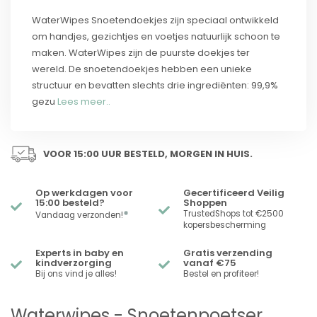
WaterWipes Snoetendoekjes zijn speciaal ontwikkeld
om handjes, gezichtjes en voetjes natuurlijk schoon te
maken. WaterWipes zijn de puurste doekjes ter
wereld. De snoetendoekjes hebben een unieke
structuur en bevatten slechts drie ingrediënten: 99,9%
gezu
Lees meer..
VOOR 15:00 UUR BESTELD, MORGEN IN HUIS.
Op werkdagen voor
Gecertificeerd Veilig
15:00 besteld?
Shoppen
*
TrustedShops tot €2500
Vandaag verzonden!
kopersbescherming
Experts in baby en
Gratis verzending
kindverzorging
vanaf €75
Bij ons vind je alles!
Bestel en profiteer!
Waterwipes - Snoetenpoetser