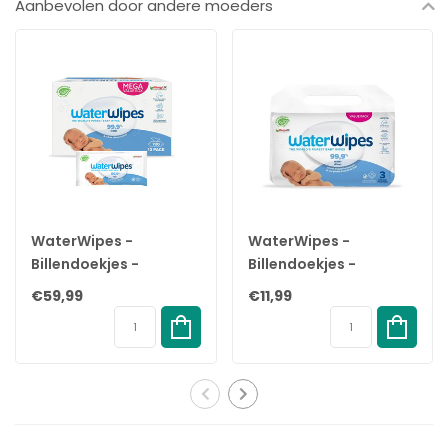
Aanbevolen door andere moeders
Europa en Azië gebruikt. De toevoeging van dit milde
ingrediënt aan het doekje met unieke structuur, maakt
deze perfect voor het schoonmaken. Bijvoorbeeld tijdens
en na het eten, knutselen of buitenspelen. Elke dag
ontdekken ouders over de hele wereld de voordelen van
onze zachte en veilige WaterWipes voor de huid van hun
kind.
Voordelen:
✓ Speciaal voor handjes, gezichtjes en voetjes
✓ 100% Plastic Vrij
WaterWipes -
WaterWipes -
✓ 100% biologisch afbreekbaar
Billendoekjes -
Billendoekjes -
✓ Voorkomt schrale en rode wangetjes
Gevoelige huid - 12 x
Gevoelige huid - 3 x 60
€59,99
€11,99
✓ Zeer geschikt voor de gevoelige huid
60 stuks - 99,9% Water
stuks - Plasticvrij
✓ Maakt grondig en zeer mild schoon
- Plastic vrij
✓ WaterWipes is het puurste babydoekje ter wereld
✓ WaterWipes is het enige babydoekje ter wereld dat geen
chemicaliën bevat
✓ Het bevat slechts 2 ingrediënten: 99,9% gezuiverd water en
een druppel Fruitextract