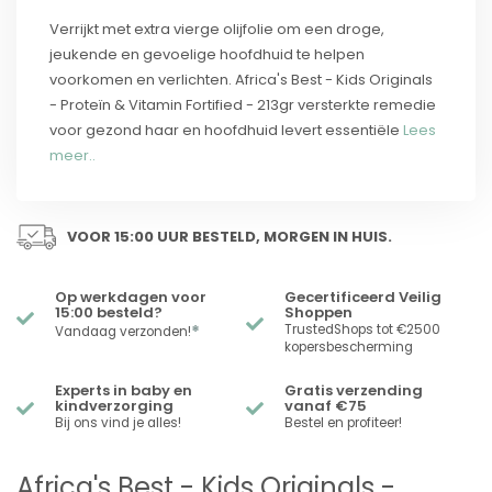
Verrijkt met extra vierge olijfolie om een ​​droge,
jeukende en gevoelige hoofdhuid te helpen
voorkomen en verlichten. Africa's Best - Kids Originals
- Proteïn & Vitamin Fortified - 213gr versterkte remedie
voor gezond haar en hoofdhuid levert essentiële
Lees
meer..
VOOR 15:00 UUR BESTELD, MORGEN IN HUIS.
Op werkdagen voor
Gecertificeerd Veilig
15:00 besteld?
Shoppen
*
TrustedShops tot €2500
Vandaag verzonden!
kopersbescherming
Experts in baby en
Gratis verzending
kindverzorging
vanaf €75
Bij ons vind je alles!
Bestel en profiteer!
Africa's Best - Kids Originals -