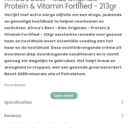
Proteïn & Vitamin Fortified - 213gr
Verrijkt met extra vierge olijfolie om een ​​droge, jeukende
en gevoelige hoofdhuid te helpen voorkomen en
verlichten. Africa's Best - Kids Originals - Proteïn &
Vitamin Fortified - 213gr versterkte remedie voor gezond
haar en hoofdhuid levert essentiële voeding aan het
haar en de hoofdhuid. Deze vochtinbrengende crème zit
boordevol diep doordringende conditioners en is zacht
genoeg om dagelijks te gebruiken. Het helpt breuk en
droogheid te stoppen, wat een gezonde groei bevordert.
Bevat GEEN minerale olie of Petrolatum.
Voordelen
✓
Remedie voor gezond haar en hoofdhuid
✓
Verzacht droge, jeukende & gevoelige hoofdhuid
Specificaties
✓
Bevordert een gezonde groei
✓
Hydrateert het haar
Reviews
✓
Bevat
GEEN
minerale olie of Petrolatum