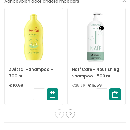
Aanbevolen door andere moeders
Specificaties
Merk:
Africa's Best
Soort:
Proteïn & Vitamine Fortified
Inhoud:
213 gram
EAN:
034285564070
Zwitsal - Shampoo -
Naïf Care - Nourishing
700 ml
Shampoo - 500 ml -
Met Drukpomp
€10,59
€15,59
€25,99