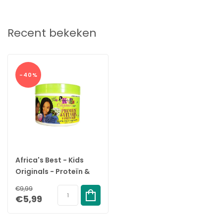
Recent bekeken
-40%
Africa's Best - Kids
Originals - Proteïn &
Vitamin Fortified -
€9,99
213gr
€5,99