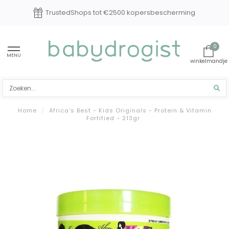
TrustedShops tot €2500 kopersbescherming
0
MENU
Home
/
Africa's Best - Kids Originals - Proteïn & Vitamin
Fortified - 213gr