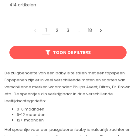
414 artikelen
1
2
3
…
18
TOON DE FILTERS
De zuigbehoefte van een baby is te stillen met een fopspeen.
Fopspenen zijn er in veel verschillende maten en soorten van
verschillende merken waaronder: Philips Avent, Difrax, Dr. Brown
etc. De speentjes zijn verkrijgbaar in drie verschillende
leeftijdscategorieën:
0-6 maanden
6-12 maanden
12+ maanden
Het speentje voor een pasgeboren baby is natuurlijk zachter en