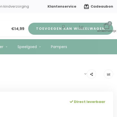
Klantenservice
Cadeaubon
en kindverzorging
Gratis verzending vanaf €75
0
€14,99
TOEVOEGEN AAN WINKELWAGEN
er
Speelgoed
Pampers
Direct leverbaar