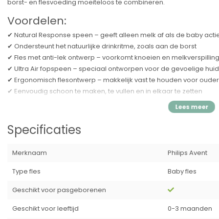
borst- en flesvoeding moeiteloos te combineren.
Voordelen:
✔ Natural Response speen – geeft alleen melk af als de baby actie
✔ Ondersteunt het natuurlijke drinkritme, zoals aan de borst
✔ Fles met anti-lek ontwerp – voorkomt knoeien en melkverspillin
✔ Ultra Air fopspeen – speciaal ontworpen voor de gevoelige huid
✔ Ergonomisch flesontwerp – makkelijk vast te houden voor ouder
✔ Eenvoudig schoon te maken, te vullen en in elkaar te zetten
✔ BPA-vrij – veilig voor dagelijks gebruik
✔ Compatibel met alle Philips Avent Natural Response-producten
Specificaties
Inhoud verpakking:
1x Philips Avent Natural Response Babyfles – 125 ml
Merknaam
Philips Avent
1x Natural Response speen – Snelheid 2 (slow flow)
1x Ultra Air fopspeen – 0-6 maanden
Type fles
Baby fles
Productcode: SCY900/00
EAN / Barcode: 8720689033428
Geschikt voor pasgeborenen
Specificaties:
Geschikt voor leeftijd
0-3 maanden
Merk:
Philips Avent