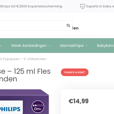
dShops tot €2500 kopersbescherming
Experts in baby 
es - Ultra Air Fopspeen – 0-3 Maanden
Week Aanbiedingen
Mama&Papa
Babykam
a Air Fopspeen – 0-3 Maanden
e – 125 ml Fles
PHILIPS AVENT
anden
€14,99