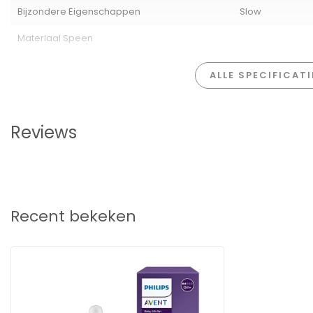
Bijzondere Eigenschappen
Slow
Type speen:
Natural Response
Leeftijd:
0-3 maanden
Materiaal Speen
Materiaal:
BPA-vrij polypropyleen en siliconen
Speenvorm:
Borstvormig
ALLE SPECIFICAT
Fopspeen:
Ultra Air, ademend ontwerp
Doelgroep:
Pasgeborenen / Baby’s vanaf geboorte
Reviews
Recent bekeken