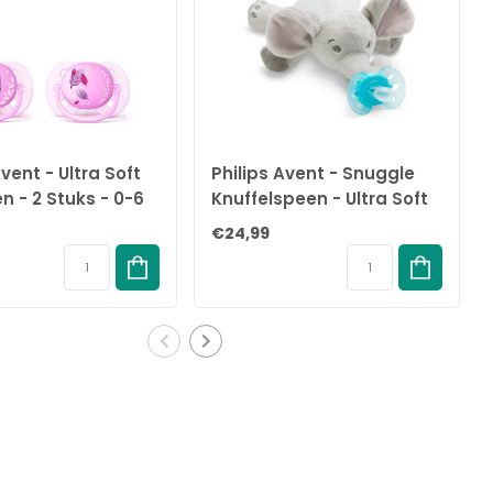
Avent - Ultra Soft
Philips Avent - Snuggle
 - 2 Stuks - 0-6
Knuffelspeen - Ultra Soft
 - Paars
Olifant - 0/6 maanden
€24,99