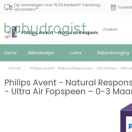
Op werkdagen voor 15:00 besteld? Vandaag
Truste
*
verzonden!
Philips Avent - Natural Response – 125 ml Fl
Home
Billendoekjes
Luiers
Babyverzorging
Home
/
Philips Avent - Natural Response – 125 ml Fles - Ultr
Philips Avent - Natural Respons
- Ultra Air Fopspeen – 0-3 Ma