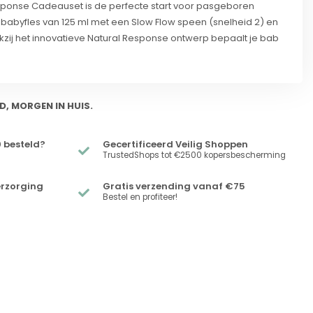
esponse Cadeauset is de perfecte start voor pasgeboren
 babyfles van 125 ml met een Slow Flow speen (snelheid 2) en
nkzij het innovatieve Natural Response ontwerp bepaalt je bab
D, MORGEN IN HUIS.
 besteld?
Gecertificeerd Veilig Shoppen
TrustedShops tot €2500 kopersbescherming
erzorging
Gratis verzending vanaf €75
Bestel en profiteer!