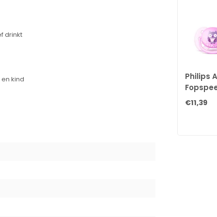
f drinkt
g
Philips 
 en kind
Fopspeen
Maanden
€11,39