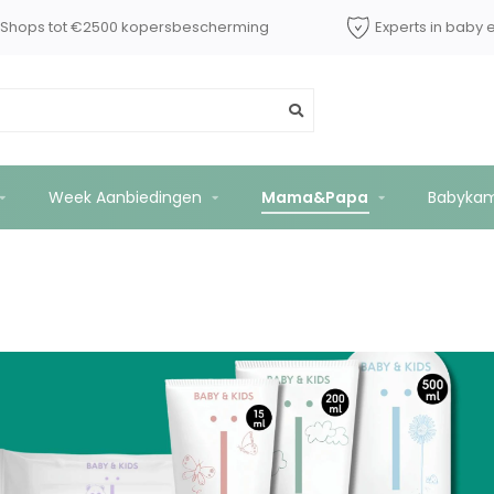
dShops tot €2500 kopersbescherming
Experts in baby 
Week Aanbiedingen
Mama&Papa
Babyka