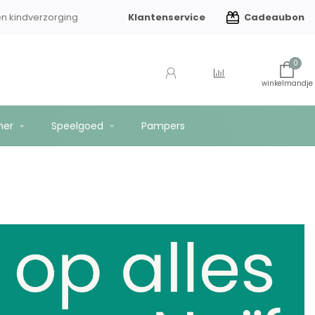
Klantenservice
Cadeaubon
en kindverzorging
Gratis verzending vanaf €75
0
mer
Speelgoed
Pampers