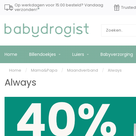
Op werkdagen voor 15:00 besteld? Vandaag
Truste
*
verzonden!
Home
Billendoekjes
Luiers
Babyverzorging
Home
/
Mama&Papa
/
Maandverband
/
Always
Always