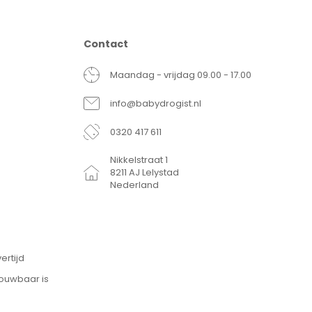
Contact
Maandag - vrijdag 09.00 - 17.00
info@babydrogist.nl
0320 417 611
Nikkelstraat 1
8211 AJ Lelystad
Nederland
ertijd
rouwbaar is