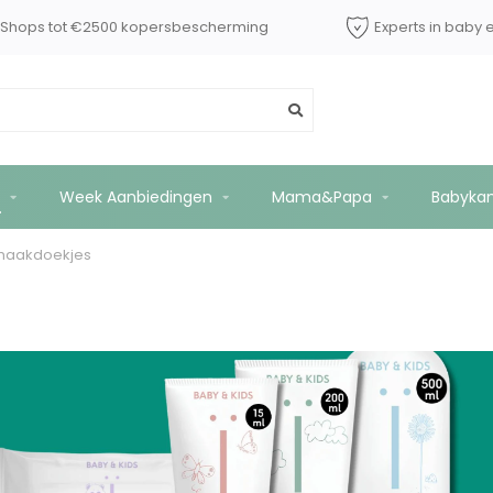
dShops tot €2500 kopersbescherming
Experts in baby 
Week Aanbiedingen
Mama&Papa
Babyka
maakdoekjes