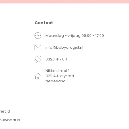
Contact
Maandag - vrijdag 09.00 - 17.00
info@babydrogist.nl
0320 417 611
Nikkelstraat 1
8211 AJ Lelystad
Nederland
ertijd
rouwbaar is