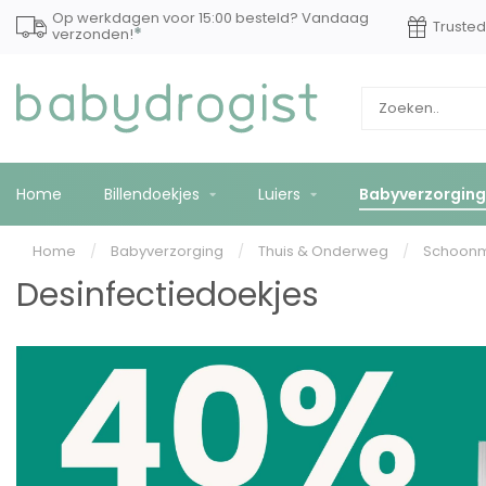
Op werkdagen voor 15:00 besteld? Vandaag
Truste
*
verzonden!
Home
Billendoekjes
Luiers
Babyverzorging
Home
/
Babyverzorging
/
Thuis & Onderweg
/
Schoon
Desinfectiedoekjes