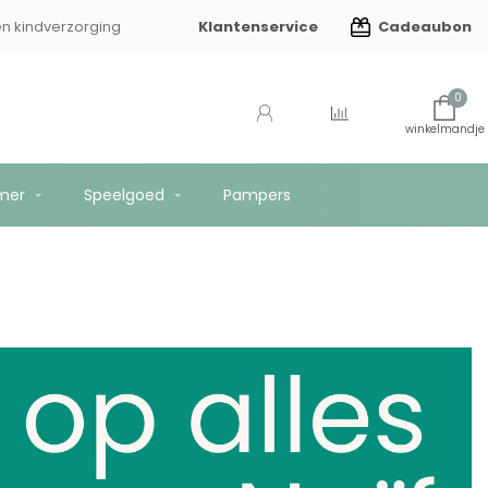
Klantenservice
Cadeaubon
en kindverzorging
Gratis verzending vanaf €75
0
mer
Speelgoed
Pampers