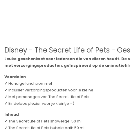
Disney - The Secret Life of Pets - Ge
Leuke geschenkset voor iedereen die van dieren houdt. De 
met verzorgingsproducten, geïnspireerd op de animatiefilm 
Voordelen
✓
Handige lunchtrommel
✓
Inclusief verzorgingsproducten voor je kleine
✓
Met personages van The Secret Life of Pets
✓
Eindeloos plezier voor je kleintje =)
Inhoud
✓
The Secret Life of Pets showergel 50 ml
✓
The Secret Life of Pets bubble bath 50 ml