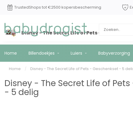
Op werkdagen voor 15:00 besteld? Vandaag
TrustedSho
*
verzonden!
Disney - The Secret Life of Pets - Geschenkset
Home
Billendoekjes
Luiers
Babyverzorging
Home
/
Disney - The Secret Life of Pets - Geschenkset - 5 del
Disney - The Secret Life of Pet
- 5 delig