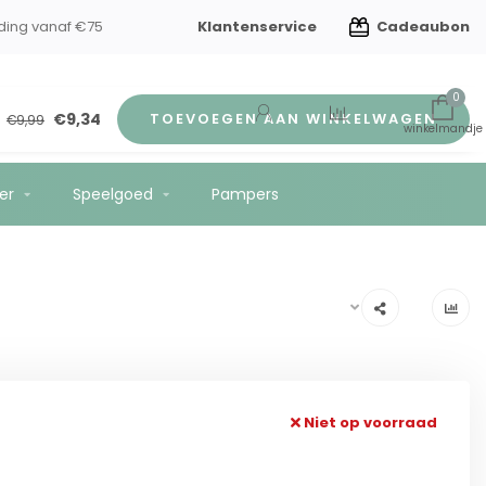
Klantenservice
Cadeaubon
indverzorging
Gratis verzending vanaf €75
0
€9,34
TOEVOEGEN AAN WINKELWAGEN
€9,99
er
Speelgoed
Pampers
Niet op voorraad