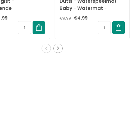
gist -
Dutsi - Waterspeelmat
tende
Baby - Watermat -
lonnen - 111 stuks
Stimuleert Motorische
,99
€4,99
€9,99
gisch afbreekbaar
Ontwikkeling - BPA Vrij &
Lekvrij - Kraamcadeau -
61x50cm – Roze