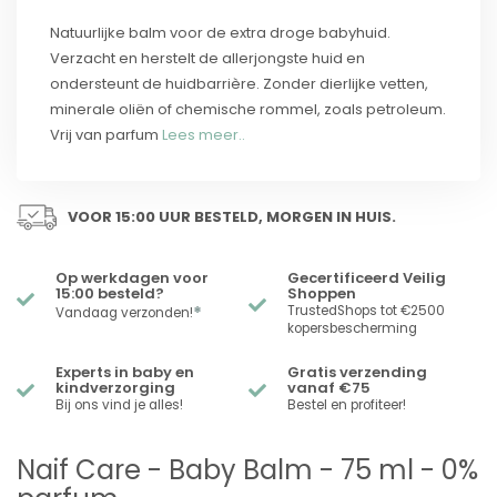
Natuurlijke balm voor de extra droge babyhuid.
Verzacht en herstelt de allerjongste huid en
ondersteunt de huidbarrière. Zonder dierlijke vetten,
minerale oliën of chemische rommel, zoals petroleum.
Vrij van parfum
Lees meer..
VOOR 15:00 UUR BESTELD, MORGEN IN HUIS.
Op werkdagen voor
Gecertificeerd Veilig
15:00 besteld?
Shoppen
*
TrustedShops tot €2500
Vandaag verzonden!
kopersbescherming
Experts in baby en
Gratis verzending
kindverzorging
vanaf €75
Bij ons vind je alles!
Bestel en profiteer!
Naif Care - Baby Balm - 75 ml - 0%