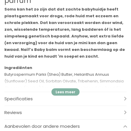
parfum
Soms kan het zo zijn dat dat zachte babyhuidje heeft
plaatsgemaakt voor droge, rode huid met eczeem en
schrale plekken. Dat kan veroorzaakt worden door wind,
zon, wisselende temperaturen, lang badderen óf is het
simpelweg genetisch bepaald. Anyhow, wat extra liefde
(en verzorging) voor de huid van je mini kan dan geen
kwaad. Naïf’s Baby balm vormt een beschermlaag op de
huid van je kind en houdt 'm soepel en zacht.
Ingrediënten
Butyrospermum Parkii (Shea) Butter, Helianthus Annuus
(Sunflower) Seed Oil, Sorbitan Olivate, Tribehenin, Simmondsia
Chinensis (Jojoba) Seed Oil, Macadamia Integrifolia Seed Oil,
Calendula Officinalis Flower Extract, Carica Papaya (Papaya)
Specificaties
Fruit Extract, Chamomilla Recutita (Matricaria) Flower Extract,
Helianthus Annuus Hybrid (Sunflower Seed) Oil, Tocopherol,
Reviews
Citric Acid. Alle verzorgingsproducten van Naïf zijn natuurlijk en
animal friendly
.
Aanbevolen door andere moeders