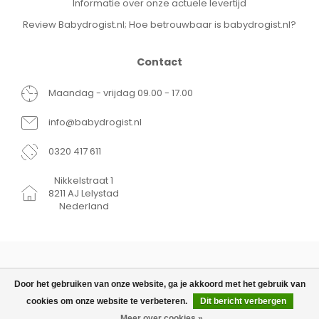
Informatie over onze actuele levertijd
Review Babydrogist.nl; Hoe betrouwbaar is babydrogist.nl?
Contact
Maandag - vrijdag 09.00 - 17.00
info@babydrogist.nl
0320 417 611
Nikkelstraat 1
8211 AJ Lelystad
Nederland
Door het gebruiken van onze website, ga je akkoord met het gebruik van
cookies om onze website te verbeteren.
Dit bericht verbergen
© Copyright 2026 Babydrogist.nl
€17,95
TOEVOEGEN AAN
WINKELWAGEN
Meer over cookies »