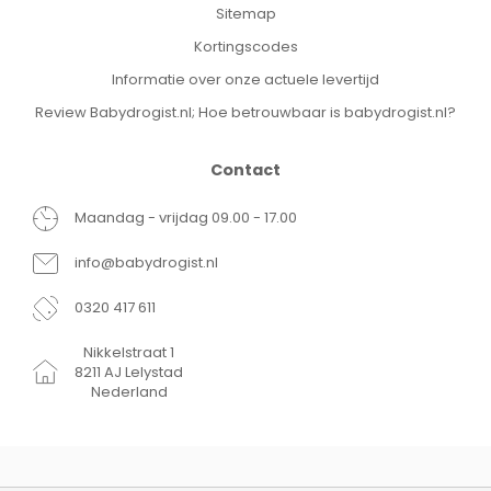
Sitemap
Kortingscodes
Informatie over onze actuele levertijd
Review Babydrogist.nl; Hoe betrouwbaar is babydrogist.nl?
Contact
Maandag - vrijdag 09.00 - 17.00
info@babydrogist.nl
0320 417 611
Nikkelstraat 1
8211 AJ Lelystad
Nederland