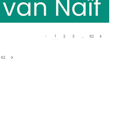
1
2
3
…
62
62