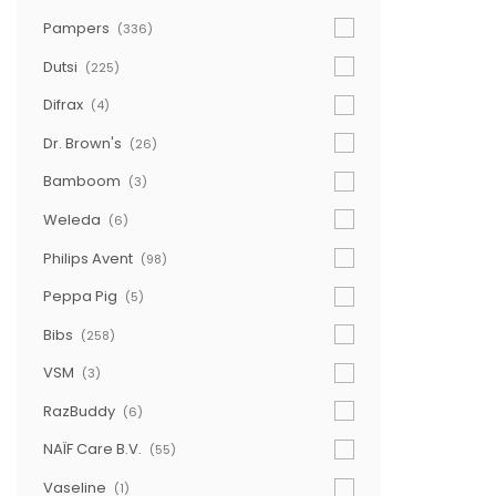
Pampers
(336)
Dutsi
(225)
Difrax
(4)
Dr. Brown's
(26)
Bamboom
(3)
Weleda
(6)
Philips Avent
(98)
Peppa Pig
(5)
Bibs
(258)
VSM
(3)
RazBuddy
(6)
NAÏF Care B.V.
(55)
Vaseline
(1)