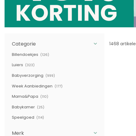
Categorie
1468 artikel
Billendoekjes
(126)
Luiers
(323)
Babyverzorging
(999)
Week Aanbiedingen
(177)
Mama&Papa
(110)
Babykamer
(25)
Speelgoed
(114)
Merk