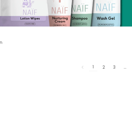
en
1
2
3
…