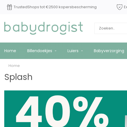
5:00 besteld? Vandaag
TrustedShops tot €2500 kopersbes
Home
Billendoekjes
Luiers
Babyverzorging
Home
Splash