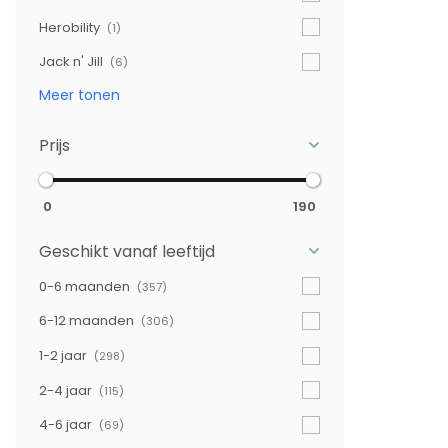
Herobility
(1)
Jack n' Jill
(6)
Meer tonen
Prijs
0
190
Geschikt vanaf leeftijd
0-6 maanden
(357)
6-12 maanden
(306)
1-2 jaar
(298)
2-4 jaar
(115)
4-6 jaar
(69)