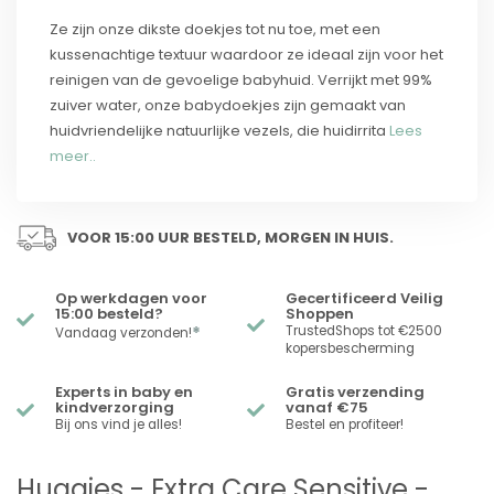
Ze zijn onze dikste doekjes tot nu toe, met een
kussenachtige textuur waardoor ze ideaal zijn voor het
reinigen van de gevoelige babyhuid. Verrijkt met 99%
zuiver water, onze babydoekjes zijn gemaakt van
huidvriendelijke natuurlijke vezels, die huidirrita
Lees
meer..
VOOR 15:00 UUR BESTELD, MORGEN IN HUIS.
Op werkdagen voor
Gecertificeerd Veilig
15:00 besteld?
Shoppen
*
TrustedShops tot €2500
Vandaag verzonden!
kopersbescherming
Experts in baby en
Gratis verzending
kindverzorging
vanaf €75
Bij ons vind je alles!
Bestel en profiteer!
Huggies - Extra Care Sensitive -