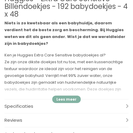
Billendoekjes - 192 babydoekjes - 4
x 48
Niets is zo kwetsbaar als een babyhuidje, daarom
verdient het de beste zorg en bescherming. Bij Huggies
weten we dit als geen ander. Wist je dat we wereldleider
zijn in babydoekjes?
Ken je Huggies Extra Care Sensitive babydoekjes al?
Ze zijn onze dikste doekjes tot nu toe, met een kussenachtige
textuur waardoor ze ideaal zijn voor het reinigen van de
gevoelige babyhuid. Verrijkt met 99% zuiver water, onze
babydoekjes zijn gemaakt van huidvriendelijke natuurlijke
vezels, die huidirritatie helpen voorkomen. Deze doekjes zijn
zacht genoeg voor het hele lichaam, te gebruiken vanaf de 1e
dag.
Specificaties
De doekjes van Huggies zijn veilig voor baby: ze zijn
dermatologisch getest en parfumvrij.
Reviews
Zorg ervoor dat je altijd minstens één pak Huggies babydoekjes