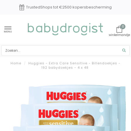
TrustedShops tot €2500 kopersbescherming
0
MENU
Home
/
Huggies - Extra Care Sensitive - Billendoekjes -
192 babydoekjes - 4 x 48