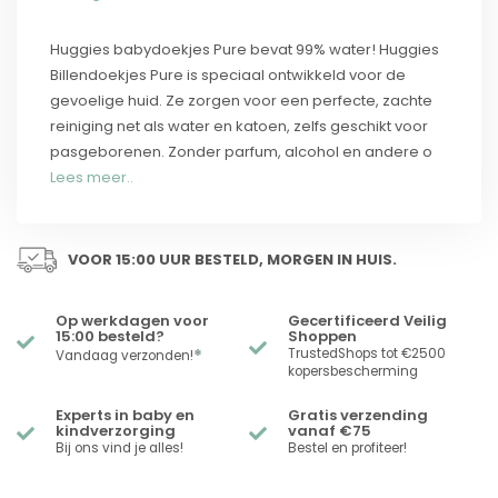
Huggies babydoekjes Pure bevat 99% water! Huggies
Billendoekjes Pure is speciaal ontwikkeld voor de
gevoelige huid. Ze zorgen voor een perfecte, zachte
reiniging net als water en katoen, zelfs geschikt voor
pasgeborenen. Zonder parfum, alcohol en andere o
Lees meer..
VOOR 15:00 UUR BESTELD, MORGEN IN HUIS.
Op werkdagen voor
Gecertificeerd Veilig
15:00 besteld?
Shoppen
*
TrustedShops tot €2500
Vandaag verzonden!
kopersbescherming
Experts in baby en
Gratis verzending
kindverzorging
vanaf €75
Bij ons vind je alles!
Bestel en profiteer!