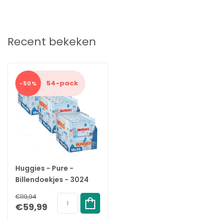
Recent bekeken
54-pack
-50%
Huggies - Pure -
Billendoekjes - 3024
babydoekjes - 54 x 56
€119,94
€59,99