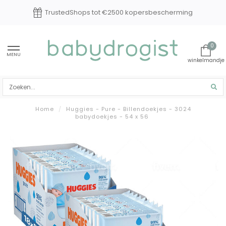
hops tot €2500 kopersbescherming
Exper
0
MENU
Home
/
Huggies - Pure - Billendoekjes - 3024
babydoekjes - 54 x 56