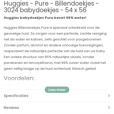
Huggies - Pure - Billendoekjes -
3024 babydoekjes - 54 x 56
Huggies babydoekjes Pure bevat 99% water!
Huggies Billendoekjes Pure is speciaal ontwikkeld voor de
gevoelige huid. Ze zorgen voor een perfecte, zachte reiniging
net als water en katoen, zelfs geschikt voor pasgeborenen.
Zonder parfum, alcohol en andere onnodige toevoegingen,
respecteert de natuurlijke perfectie van de huid van uw baby.
Een unieke structuur van 65% natuurlijke vezels, zonder
parabenen en fenoxyethanol, met 99% zuiver water zodat het
geen vettig laagje op de huid achterlaat. Klinisch getest.
Voordelen:
✓
99% zuiver water
✓ Natuurlijke en absorberende vezels
Specificaties
✓ Geschikt voor pasgeborenen vanaf de eerste dag
✓ Hypoallergeen en klinisch getest
Reviews
✓ Geen alcohol