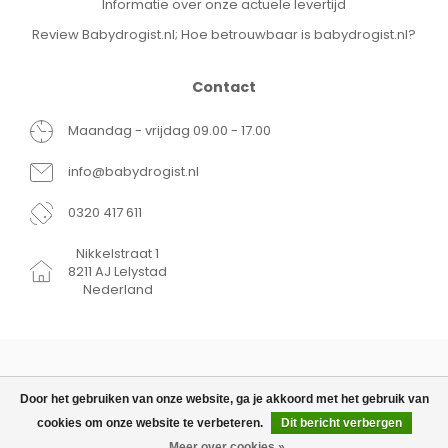
Informatie over onze actuele levertijd
Review Babydrogist.nl; Hoe betrouwbaar is babydrogist.nl?
Contact
Maandag - vrijdag 09.00 - 17.00
info@babydrogist.nl
0320 417 611
Nikkelstraat 1
8211 AJ Lelystad
Nederland
Door het gebruiken van onze website, ga je akkoord met het gebruik van
cookies om onze website te verbeteren.
Dit bericht verbergen
© Copyright 2026 Babydrogist.nl
€14,99
TOEVOEGEN AAN WINKELWAGEN
Meer over cookies »