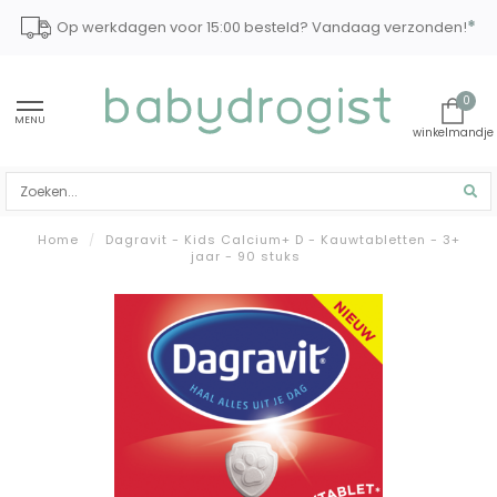
*
Op werkdagen voor 15:00 besteld? Vandaag verzonden!
0
MENU
Home
/
Dagravit - Kids Calcium+ D - Kauwtabletten - 3+
jaar - 90 stuks