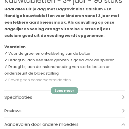
Kauwtabletten - 3+ jaar - 90 stuks
Haal alles uit je dag met Dagravit Kids Calcium + D!
Handige kauwtabletten voor kinderen vanaf 3 jaar met
een lekkere aardbeiensmaak. Als aanvulling op onze
dagelijkse voeding draagt vitamine D ertoe bij dat
calcium goed uit de voeding wordt opgenomen.
Voordelen
✓
Voor de groei en ontwikkeling van de botten
✓
Draagt bij aan een sterk gebiten is goed voor de spieren
✓
Draagt bij aan de instandhouding van sterke botten en
ondersteunt de bloedstolling
✓
Bevat geen conserveermiddelen
Botten
Specificaties
Calcium is nodig voor de normale groei en ontwikkeling van
botten bij kinderen. Vitamine D speelt een rol bij de
Reviews
botaanmaak en verhoogt de opname van calcium in de botten.
Vitamine K draagt bij aan de instandhouding van sterke botten
Aanbevolen door andere moeders
en ondersteunt de bloedstolling.