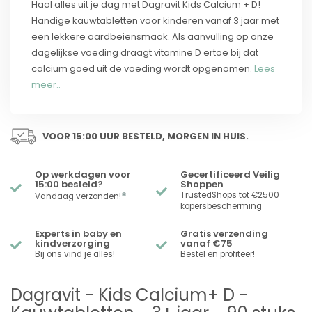
Haal alles uit je dag met Dagravit Kids Calcium + D!
Handige kauwtabletten voor kinderen vanaf 3 jaar met
een lekkere aardbeiensmaak. Als aanvulling op onze
dagelijkse voeding draagt vitamine D ertoe bij dat
calcium goed uit de voeding wordt opgenomen.
Lees
meer..
VOOR 15:00 UUR BESTELD, MORGEN IN HUIS.
Op werkdagen voor
Gecertificeerd Veilig
15:00 besteld?
Shoppen
*
TrustedShops tot €2500
Vandaag verzonden!
kopersbescherming
Experts in baby en
Gratis verzending
kindverzorging
vanaf €75
Bij ons vind je alles!
Bestel en profiteer!
Dagravit - Kids Calcium+ D -