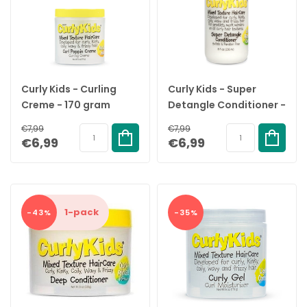
Curly Kids - Curling
Curly Kids - Super
Creme - 170 gram
Detangle Conditioner -
236ml
€7,99
€7,99
€6,99
€6,99
1-pack
-43%
-35%