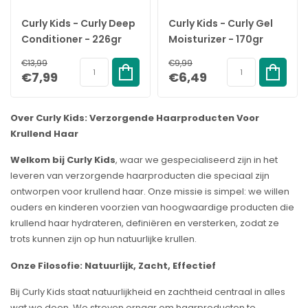
Curly Kids - Curly Deep
Curly Kids - Curly Gel
Conditioner - 226gr
Moisturizer - 170gr
€13,99
€9,99
€7,99
€6,49
Over Curly Kids: Verzorgende Haarproducten Voor
Krullend Haar
Welkom bij Curly Kids
, waar we gespecialiseerd zijn in het
leveren van verzorgende haarproducten die speciaal zijn
ontworpen voor krullend haar. Onze missie is simpel: we willen
ouders en kinderen voorzien van hoogwaardige producten die
krullend haar hydrateren, definiëren en versterken, zodat ze
trots kunnen zijn op hun natuurlijke krullen.
Onze Filosofie: Natuurlijk, Zacht, Effectief
Bij Curly Kids staat natuurlijkheid en zachtheid centraal in alles
wat we doen. We streven ernaar om haarproducten te