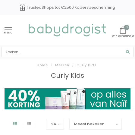
TrustedShops tot €2500 kopersbescherming
0
MENU
Home
/
Merken
/
Curly Kids
Curly Kids