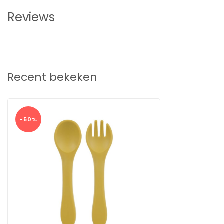
Vanaf welke leeftijd is dit bestek geschikt?
Reviews
Geschikt voor baby's van 3 tot 12 maanden.
Is het materiaal echt veilig voor mijn baby?
Ja, het is gemaakt van 100% foodgrade siliconen mater
Bestel de Dutsi Training Bestekset nu en zet een grote stap in de z
ervaar het gemak en de veiligheid die deze set biedt!
Recent bekeken
-50%