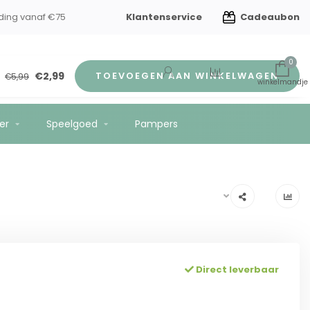
Klantenservice
Cadeaubon
en kindverzorging
Gratis verzending vanaf €75
0
€2,99
TOEVOEGEN AAN WINKELWAGEN
€5,99
er
Speelgoed
Pampers
Direct leverbaar