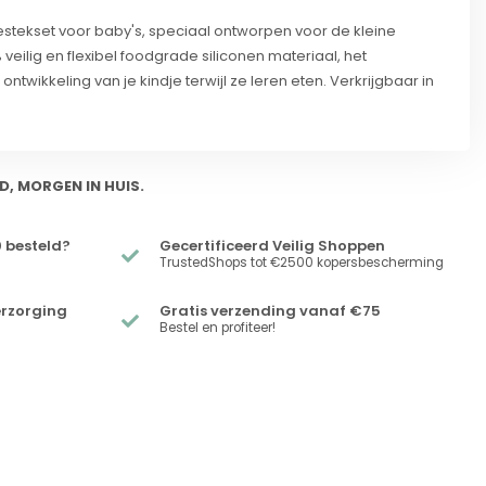
Bestekset voor baby's, speciaal ontworpen voor de kleine
eilig en flexibel foodgrade siliconen materiaal, het
twikkeling van je kindje terwijl ze leren eten. Verkrijgbaar in
D, MORGEN IN HUIS.
 besteld?
Gecertificeerd Veilig Shoppen
TrustedShops tot €2500 kopersbescherming
erzorging
Gratis verzending vanaf €75
Bestel en profiteer!