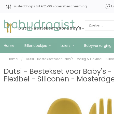
Op werkdagen voor 15:00 besteld? Vandaag
Truste
*
verzonden!
Dutsi - Bestekset voor Baby's - Veilig & Flexi
Home
Billendoekjes
Luiers
Babyverzorging
Home
/
Dutsi - Bestekset voor Baby's - Veilig & Flexibel - Sil
Dutsi - Bestekset voor Baby's - 
Flexibel - Siliconen - Mosterdg