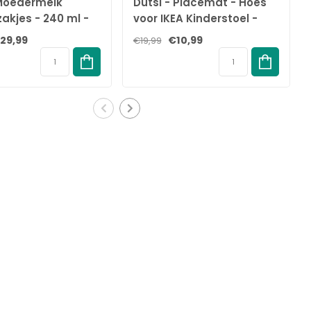
 Moedermelk
Dutsi - Placemat - Hoes
akjes - 240 ml -
voor IKEA Kinderstoel -
s – Lekvrije
Antraciet - Antilop -
29,99
€10,99
€19,99
eding zakjes met
Tafelcover
sluiting – BPA-vrij
el – Groot
lak en handige
uit - Recyclebaar