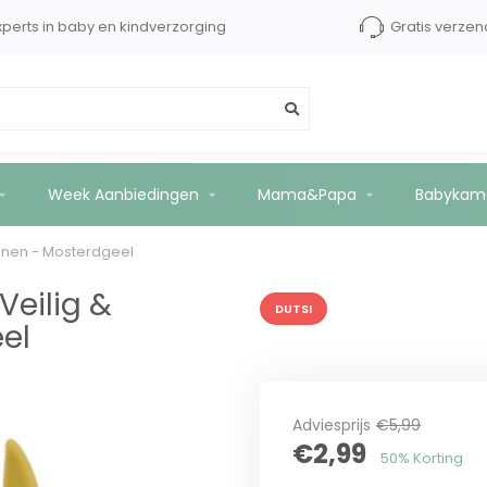
dShops tot €2500 kopersbescherming
Experts in baby 
bel - Siliconen - Mosterdgeel
Week Aanbiedingen
Mama&Papa
Babykam
iconen - Mosterdgeel
Veilig &
DUTSI
eel
Adviesprijs
€5,99
€2,99
50% Korting