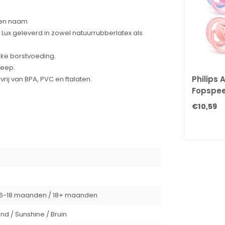
een naam
Lux geleverd in zowel natuurrubberlatex als
jke borstvoeding.
reep.
Philips A
rij van BPA, PVC en ftalaten.
Fopspee
- 2 stuk
€10,59
rij van BPA, PVC en ftalaten.
.
leurvariaties optreden.
6-18 maanden / 18+ maanden
nd / Sunshine / Bruin
eet en voor de kinderen die deze zullen erven.