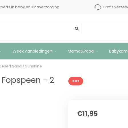
xperts in baby en kindverzorging
Gratis verzen
2 stuks - Desert Sand / Sunshine
Week Aanbiedingen
Mama&Papa
Babykam
 Desert Sand / Sunshine
e Fopspeen - 2
BIBS
€11,95