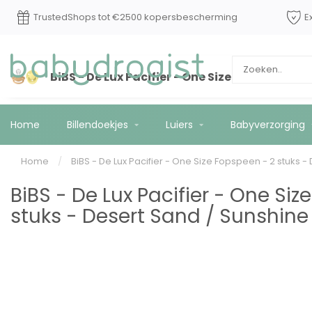
TrustedShops tot €2500 kopersbescherming
E
BiBS - De Lux Pacifier - One Size Fopspeen - 
Home
Billendoekjes
Luiers
Babyverzorging
Home
/
BiBS - De Lux Pacifier - One Size Fopspeen - 2 stuks -
BiBS - De Lux Pacifier - One Siz
stuks - Desert Sand / Sunshine