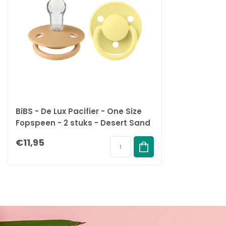
Natuurrubberlatex maat 2:
6+ maanden
Siliconen:
Onesize: 0-3 jaar
BiBS - De Lux Pacifier - One Size
Fopspeen - 2 stuks - Desert Sand
/ Sunshine
€11,95