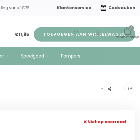
Klantenservice
Cadeaubon
ding vanaf €75
0
€11,95
TOEVOEGEN AAN WINKELWAGEN
er
Speelgoed
Pampers
Niet op voorraad