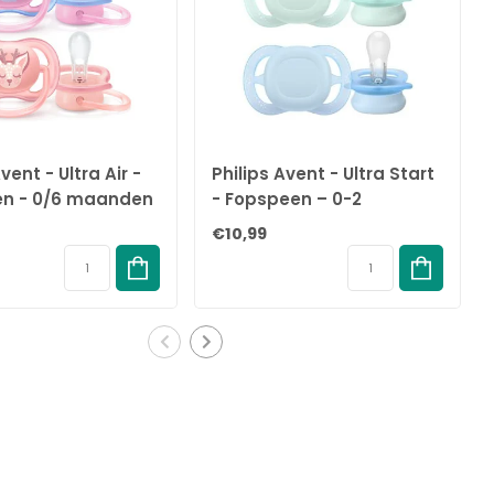
vent - Ultra Air -
Philips Avent - Ultra Start
n - 0/6 maanden
- Fopspeen – 0-2
s - SCF085/02
maanden – Groen/Blauw
€10,99
- 2 stuks