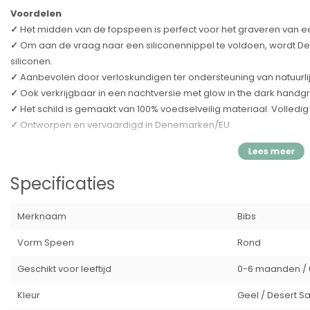
Voordelen
✓
Het midden van de fopspeen is perfect voor het graveren van 
✓
Om aan de vraag naar een siliconennippel te voldoen, wordt De 
siliconen.
✓
Aanbevolen door verloskundigen ter ondersteuning van natuurli
✓
Ook verkrijgbaar in een nachtversie met glow in the dark handg
✓
Het schild is gemaakt van 100% voedselveilig materiaal. Volledig v
✓
Ontworpen en vervaardigd in Denemarken/EU.
Materiaal
✓
Het schild is gemaakt van 100% voedselveilig materiaal. Volledig v
Specificaties
✓
De speen is verkrijgbaar in zowel natuurrubberlatex als siliconen
✓
Omdat natuurrubberlatex een natuurlijk materiaal is, kunnen er k
Merknaam
Bibs
Kwaliteit
Ontworpen en vervaardigd in Denemarken/EU.
Vorm Speen
Rond
Voldoet aan de Europese norm EN 1400+A2.
Geschikt voor leeftijd
0-6 maanden / 
Ethisch geproduceerd
Kleur
Geel / Desert Sa
We ontwikkelen onze producten met de grootste zorg voor de plan