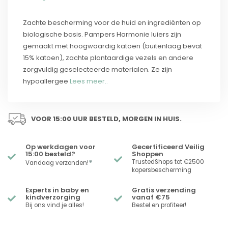
Zachte bescherming voor de huid en ingrediënten op
biologische basis. Pampers Harmonie luiers zijn
gemaakt met hoogwaardig katoen (buitenlaag bevat
15% katoen), zachte plantaardige vezels en andere
zorgvuldig geselecteerde materialen. Ze zijn
hypoallergee
Lees meer..
VOOR 15:00 UUR BESTELD, MORGEN IN HUIS.
Op werkdagen voor
Gecertificeerd Veilig
15:00 besteld?
Shoppen
*
TrustedShops tot €2500
Vandaag verzonden!
kopersbescherming
Experts in baby en
Gratis verzending
kindverzorging
vanaf €75
Bij ons vind je alles!
Bestel en profiteer!