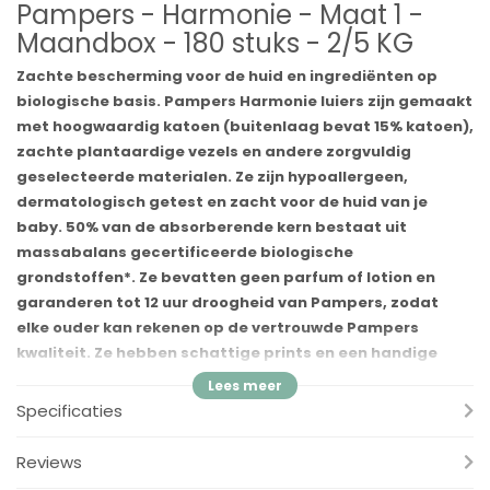
Pampers - Harmonie - Maat 1 -
Maandbox - 180 stuks - 2/5 KG
Zachte bescherming voor de huid en ingrediënten op
biologische basis. Pampers Harmonie luiers zijn gemaakt
met hoogwaardig katoen (buitenlaag bevat 15% katoen),
zachte plantaardige vezels en andere zorgvuldig
geselecteerde materialen. Ze zijn hypoallergeen,
dermatologisch getest en zacht voor de huid van je
baby. 50% van de absorberende kern bestaat uit
massabalans gecertificeerde biologische
grondstoffen*. Ze bevatten geen parfum of lotion en
garanderen tot 12 uur droogheid van Pampers, zodat
elke ouder kan rekenen op de vertrouwde Pampers
kwaliteit. Ze hebben schattige prints en een handige
Pampers urine-indicator: jij en je baby zullen er dol op
zijn. Pampers Harmonie luiers worden gemaakt met
Specificaties
verantwoord geproduceerde cellulose en zijn
gecertificeerd door het onafhankelijk label Standard 100
Reviews
van Oeko-Tex, een van de meest veeleisende