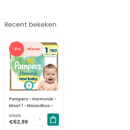
Recent bekeken
Nieuw
-21%
Pampers - Harmonie -
Maat 1 - Maandbox -
180 stuks - 2/5 KG
€79,99
€62,99