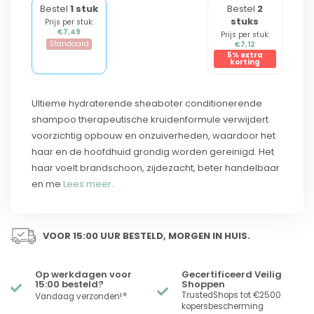
Bestel
1 stuk
Bestel
2
stuks
Prijs per stuk:
€7,49
Prijs per stuk:
Standaard
€7,12
5% extra
korting
Ultieme hydraterende sheaboter conditionerende
shampoo therapeutische kruidenformule verwijdert
voorzichtig opbouw en onzuiverheden, waardoor het
haar en de hoofdhuid grondig worden gereinigd. Het
haar voelt brandschoon, zijdezacht, beter handelbaar
en me
Lees meer..
VOOR 15:00 UUR BESTELD, MORGEN IN HUIS.
Op werkdagen voor
Gecertificeerd Veilig
15:00 besteld?
Shoppen
*
TrustedShops tot €2500
Vandaag verzonden!
kopersbescherming