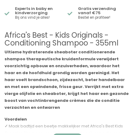
Experts in baby en
Gratis verzending
kindverzorging
vanaf €75
Bij ons vind je alles!
Bestel en profiteer!
Africa's Best - Kids Originals -
Conditioning Shampoo - 355ml
Ultieme hydraterende sheaboter conditionerende
shampoo therapeutische kruidenformule verwijdert
voorzichtig opbouw en onzuiverheden, waardoor het
haar en de hoofdhuid grondig worden gereinigd. Het
haar voelt brandschoon, zijdezacht, beter handelbaar
en met een opwindende, frisse geur. Verrijkt met extra
vierge olijfolie en sheaboter, krijgt het haar een gezonde
boost van vochtinbrengende crèmes die de conditie
verzachten en ontwarren
Voordelen
✓
Maak badtijd een beetje makkelijker met Africa's Best Kids
Organics Shampoo, een tijdbesparende oplossing die een