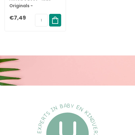
Originals -
Conditioning Shampoo
€7,49
- 355ml