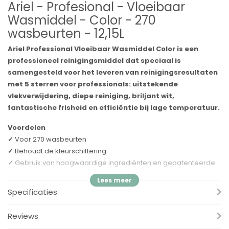
Ariel - Profesional - Vloeibaar
Wasmiddel - Color - 270
wasbeurten - 12,15L
Ariel Professional Vloeibaar Wasmiddel Color is een
professioneel reinigingsmiddel dat speciaal is
samengesteld voor het leveren van reinigingsresultaten
met 5 sterren voor professionals: uitstekende
vlekverwijdering, diepe reiniging, briljant wit,
fantastische frisheid en efficiëntie bij lage temperatuur.
Voordelen
✓
Voor 270 wasbeurten
✓
Behoudt de kleurschittering
✓
Gebruik van hoogwaardige ingrediënten en gepatenteerde
PEG-technologie voor uitstekende reiniging: elimineert
hardnekkige vlekken, briljante kleuren en langdurige frisheid
Specificaties
✓
Een opmerkelijke reiniging zonder voorwassen of voorweken
om water en energie te besparen
Reviews
✓
Effectief bij lage temperaturen, vanaf 30 °C