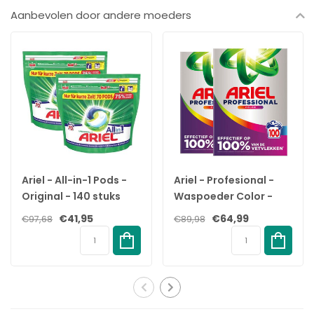
✓
Superieure prestaties van onze wasmiddelen en
Aanbevolen door andere moeders
afwasmiddelen, die al na de eerste wasbeurt in een korte
cyclus en bij lage temperaturen worden bereikt, waardoor het
gebruik van water en stroom wordt beperkt.
Meer informatie over Ariel Professional Vloeibaar
Wasmiddel
Met dit wasmiddel Regular van Ariel met zijn nieuwe formule
haal je 15% meer wasbeurten dan met andere wasmiddelen. De
unieke combinatie van hoogkwalitatieve ingrediënten zorgt
voor professionele resultaten dankzij 5 acties in slechts 1
wasbeurt: witheid, frisheid, dieptereiniging, vuilverwijdering en
Ariel - All-in-1 Pods -
Ariel - Profesional -
vlekkenverwijdering. Dat alles is zelfs mogelijk bij lage
Original - 140 stuks
Waspoeder Color -
temperaturen en een korte wascyclus
11KG - 2 x 100
€41,95
€64,99
€97,68
€89,98
Wasbeurten
Hoe was je met vloeibaar wasmiddel?
Je legt het wasbolletje rechtstreek op de was en vult het met
vloeibaar wasmiddel of waspoeder. Let op, je kunt geen
wasverzachter in het wasbolletje schenken. Het komt dan
namelijk te vroeg in het wasprogramma in de machine en