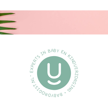
Materiaal:
Het schild is gemaakt van 100% voedselveilig materiaal.
Volledig vrij van BPA, PVC en ftalaten.
De speen is gemaakt van natuurlijk rubberlatex.
Omdat natuurrubberlatex een natuurlijk materiaal is, kunnen er
kleurvariaties optreden.
Specificatie's:
Merk:
BiBS
Soort:
Fopspeen
Inhoud:
2 stuks
EAN:
5713795231669