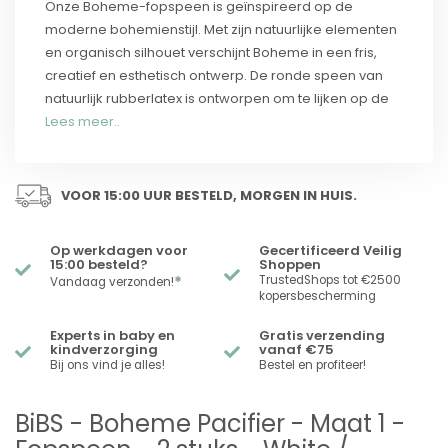
Onze Boheme-fopspeen is geïnspireerd op de
moderne bohemienstijl. Met zijn natuurlijke elementen
en organisch silhouet verschijnt Boheme in een fris,
creatief en esthetisch ontwerp. De ronde speen van
natuurlijk rubberlatex is ontworpen om te lijken op de
Lees meer..
VOOR 15:00 UUR BESTELD, MORGEN IN HUIS.
Op werkdagen voor
Gecertificeerd Veilig
15:00 besteld?
Shoppen
*
TrustedShops tot €2500
Vandaag verzonden!
kopersbescherming
Experts in baby en
Gratis verzending
kindverzorging
vanaf €75
Bij ons vind je alles!
Bestel en profiteer!
BiBS - Boheme Pacifier - Maat 1 -