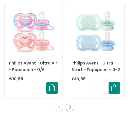
Speen:
De ronde tepel bevordert een vergelijkbare tongplaatsing en
zuigtechniek bij het geven van borstvoeding, aangezien de
ronde vorm de zijkanten van de tong toestaat om omhoog te
komen en rond de tepel te vormen, net als tijdens het geven
van borstvoeding.
De tepel is voorzien van een ventiel, waardoor lucht kan
ontsnappen wanneer de baby zich op de tepel sluit, waardoor
de tepel wordt afgeplat om zich op natuurlijke wijze te vormen
Philips Avent - Ultra Air
Philips Avent - Ultra
naar de mondholte van de baby.
- Fopspeen - 0/6
Start - Fopspeen – 0-2
De speen is gemaakt van natuurlijk rubberlatex. Omdat
maanden - 2 stuks -
maanden –
€10,59
€10,99
natuurrubberlatex een natuurlijk materiaal is, kunnen er
SCF085/02
Groen/Blauw - 2 stuks
kleurvariaties optreden.
Schild:
Het ronde lichtgewicht schildje is weggekeerd van de
gevoelige en tere huid rond de mond van de baby om
minimaal contact met de neus en mond van de baby te
garanderen, wat betekent dat er minder kans is op