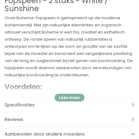
Fopspeen - 2 stuks - White /
Sunshine
Onze Boheme-fopspeen is geïnspireerd op de moderne
bohemienstijl. Met zijn natuurlijke elementen en organisch
silhouet verschijnt Boheme in een fris, creatief en esthetisch
ontwerp. De ronde speen van natuurlijk rubberlatex is
ontworpen om te lijken op de vorm en grootte van de zachte
tepel van de moeder en bevordert een vergelijkbare plaatsing
van de tong en zuigtechniek bij het geven van borstvoeding. De
fopspeen wordt daarom aanbevolen door verloskundigen om
natuurlijke borstvoeding te ondersteunen.
Voordelen:
✓
Ronde tepel
✓
Verkrijgbaar in natuurrubberlatex
Specificaties
✓
Aanbevolen door verloskundigen om natuurlijke
borstvoeding te ondersteunen
Reviews
✓
Het schild is gemaakt van 100% voedselveilig materiaal
✓
Ontworpen en vervaardigd in Denemarken/EU
Aanbevolen door andere moeders