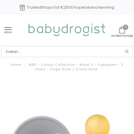
0 kopersbescherming
Experts in baby en k
0
MENU
Home
/
BiBS - Colour Collection - Maat 3 - Fopspeen - 2
stuks - Sage Glow / Cloud Glow