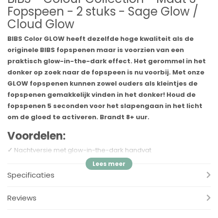
Fopspeen - 2 stuks - Sage Glow /
Cloud Glow
BIBS Color GLOW heeft dezelfde hoge kwaliteit als de
originele BIBS fopspenen maar is voorzien van een
praktisch glow-in-the-dark effect. Het gerommel in het
donker op zoek naar de fopspeen is nu voorbij. Met onze
GLOW fopspenen kunnen zowel ouders als kleintjes de
fopspenen gemakkelijk vinden in het donker! Houd de
fopspenen 5 seconden voor het slapengaan in het licht
om de gloed te activeren. Brandt 8+ uur.
Voordelen:
✓
Nachtversie met glow-in-the-dark handvat
✓
Houd de fopspeen 5 sec. in licht om de gloed te activeren
✓
Aanbevolen door verloskundigen ter ondersteuning van
Specificaties
natuurlijke borstvoeding
✓
Het schild is gemaakt van 100% voedselveilig materiaal
Reviews
✓
BPA-vrij
✓
Ontworpen en vervaardigd in Denemarken/EU