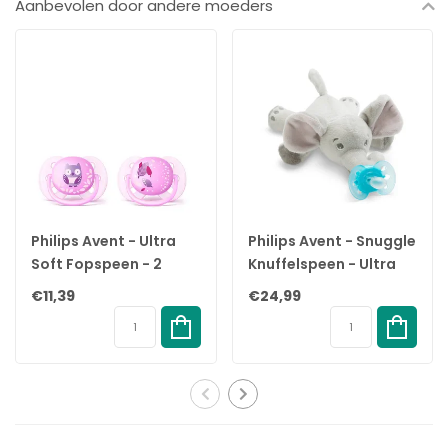
Aanbevolen door andere moeders
Speen:
De ronde tepel bevordert een vergelijkbare tongplaatsing en
zuigtechniek bij het geven van borstvoeding, aangezien de
ronde vorm de zijkanten van de tong toestaat om omhoog te
komen en rond de tepel te vormen, net als tijdens het geven
van borstvoeding.
De speen is voorzien van een ventiel, waardoor lucht kan
ontsnappen wanneer de baby zich op de speen sluit. Dit
ventilatiesysteem zorgt ervoor dat de lucht uit de tepel door het
Philips Avent - Ultra
Philips Avent - Snuggle
ventiel naar buiten wordt geduwd, waardoor de tepel plat
Soft Fopspeen - 2
Knuffelspeen - Ultra
wordt en zich op natuurlijke wijze vormt naar de mondholte van
Stuks - 0-6 Maanden -
Soft Olifant - 0/6
€11,39
€24,99
de baby.
Paars
maanden
Het ventiel is ook de reden waarom er na reiniging en sterilisatie
water in de nippel kan komen. Als dit het geval is, knijp je
gewoon de tepel plat om het overtollige water eruit te drukken.
Schild:
Het ronde lichtgewicht schildje is weggekeerd van de