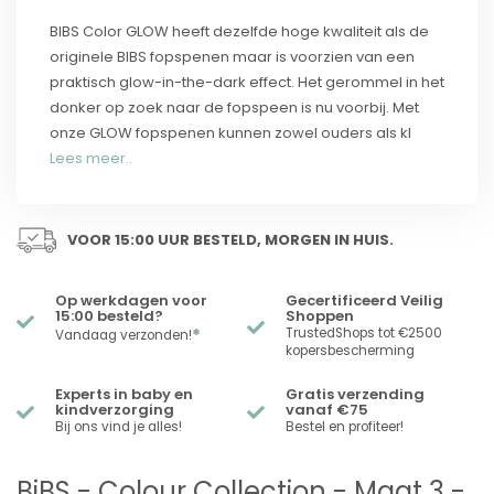
BIBS Color GLOW heeft dezelfde hoge kwaliteit als de
originele BIBS fopspenen maar is voorzien van een
praktisch glow-in-the-dark effect. Het gerommel in het
donker op zoek naar de fopspeen is nu voorbij. Met
onze GLOW fopspenen kunnen zowel ouders als kl
Lees meer..
VOOR 15:00 UUR BESTELD, MORGEN IN HUIS.
Op werkdagen voor
Gecertificeerd Veilig
15:00 besteld?
Shoppen
*
TrustedShops tot €2500
Vandaag verzonden!
kopersbescherming
Experts in baby en
Gratis verzending
kindverzorging
vanaf €75
Bij ons vind je alles!
Bestel en profiteer!
BiBS - Colour Collection - Maat 3 -