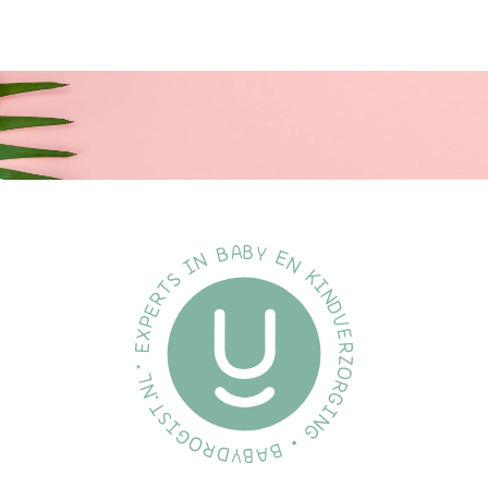
De speen is gemaakt van natuurlijk rubberlatex.
Omdat natuurrubberlatex een natuurlijk materiaal is, kunnen er
kleurvariaties optreden.
Kwaliteit:
Ontworpen en vervaardigd in Denemarken/EU.
Voldoet aan de Europese norm EN 1400+A2.
Ethisch geproduceerd:
We ontwikkelen onze producten met de grootste zorg voor de
planeet en voor de kinderen die deze zullen erven.
Specificatie's:
Merk:
BiBS
Soort:
Fopspeen
Inhoud:
2 stuks
EAN:
5713795198962