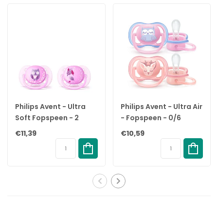
✔ Vrij van BPA, PVC en ftalaten – veilig voor dagelijks gebruik
✔ Gemaakt van voedselveilige materialen
✔ Ideaal voor borstvoedingsbaby’s en gevoelige huidjes
✔ Stijlvolle kleurencombinatie: Luna & Deep Space
✔ Gemaakt in Denemarken
✔ Geschikt voor baby’s van 6 tot 18 maanden (maat 2)
✔ Voldoet aan de Europese norm EN 1400 + A2
Specificaties
Merk:
BIBS
Philips Avent - Ultra
Philips Avent - Ultra Air
Type:
Colour Fopspeen – Rond
Soft Fopspeen - 2
- Fopspeen - 0/6
EAN:
5713795271870
Stuks - 0-6 Maanden -
maanden - 2 stuks -
€11,39
€10,59
Maat:
2 (6–18 maanden)
Paars
SCF085/02
Inhoud:
2 stuks
Speenmateriaal:
100% natuurlijk rubber
Schildmateriaal:
Polypropyleen (PP), voedselveilig
Vrij van:
BPA, PVC, ftalaten
Vorm:
Rond
Kleuren:
Luna / Deep Space
Productie:
Ontworpen en gemaakt in Denemarken