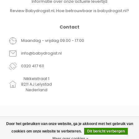
Informatie over onze actuele levertijd
Review Babydrogist.nl; Hoe betrouwbaar is babydrogist.nl?
Contact
Maandag - vrijdag 09.00 - 17.00
info@babydrogist.nl
0320 417 611
Nikkelstraat 1
8211 AJ Lelystad
Nederland
Door het gebruiken van onze website, ga je akkoord met het gebruik van
cookies om onze website te verbeteren.
Dit bericht verbergen
© Copyright 2026 Babydrogist.nl
€10,95
TOEVOEGEN AAN WINKELWAGEN
Meer over cookies »