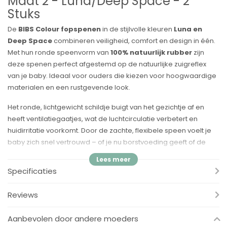
Maat 2 - Luna/Deep Space - 2
Stuks
De
BIBS Colour fopspenen
in de stijlvolle kleuren
Luna en
Deep Space
combineren veiligheid, comfort en design in één.
Met hun ronde speenvorm van
100% natuurlijk rubber
zijn
deze spenen perfect afgestemd op de natuurlijke zuigreflex
van je baby. Ideaal voor ouders die kiezen voor hoogwaardige
materialen en een rustgevende look.
Het ronde, lichtgewicht schildje buigt van het gezichtje af en
heeft ventilatiegaatjes, wat de luchtcirculatie verbetert en
huidirritatie voorkomt. Door de zachte, flexibele speen voelt je
baby zich snel vertrouwd – of je nu borstvoeding geeft of de
overstap naar een speen maakt.
Specificaties
✔ Voordelen
✔ Ronde speen van 100% natuurlijk rubber – bootst de
Reviews
moederborst na
✔ Lichtgewicht schildje – voorkomt huidirritatie en zorgt voor
Aanbevolen door andere moeders
goede ventilatie