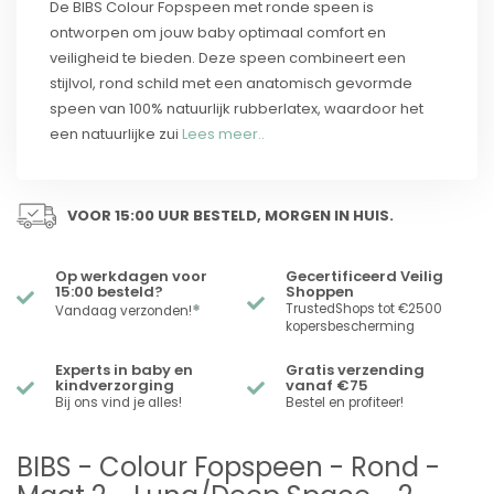
De BIBS Colour Fopspeen met ronde speen is
ontworpen om jouw baby optimaal comfort en
veiligheid te bieden. Deze speen combineert een
stijlvol, rond schild met een anatomisch gevormde
speen van 100% natuurlijk rubberlatex, waardoor het
een natuurlijke zui
Lees meer..
VOOR 15:00 UUR BESTELD, MORGEN IN HUIS.
Op werkdagen voor
Gecertificeerd Veilig
15:00 besteld?
Shoppen
*
TrustedShops tot €2500
Vandaag verzonden!
kopersbescherming
Experts in baby en
Gratis verzending
kindverzorging
vanaf €75
Bij ons vind je alles!
Bestel en profiteer!
BIBS - Colour Fopspeen - Rond -