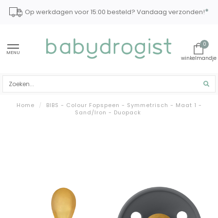
*
Op werkdagen voor 15:00 besteld? Vandaag verzonden!
0
MENU
Home
/
BIBS - Colour Fopspeen - Symmetrisch - Maat 1 -
Sand/Iron - Duopack