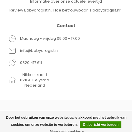
Informatie over onze actuele levertijd
Review Babydrogist.nl; Hoe betrouwbaar is babydrogist.nl?
Contact
Maandag - vrijdag 09.00 - 17.00
info@babydrogist.nl
0320 417 611
Nikkelstraat 1
8211 AJ Lelystad
Nederland
Door het gebruiken van onze website, ga je akkoord met het gebruik van
cookies om onze website te verbeteren.
Dit bericht verbergen
© Copyright 2026 Babydrogist.nl
€9,95
TOEVOEGEN AAN WINKELWAGEN
Meer over cookies »