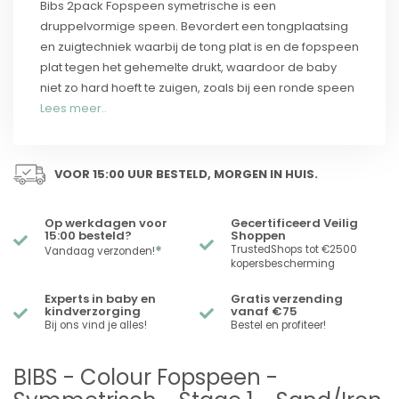
Bibs 2pack Fopspeen symetrische is een
druppelvormige speen. Bevordert een tongplaatsing
en zuigtechniek waarbij de tong plat is en de fopspeen
plat tegen het gehemelte drukt, waardoor de baby
niet zo hard hoeft te zuigen, zoals bij een ronde speen
Lees meer..
VOOR 15:00 UUR BESTELD, MORGEN IN HUIS.
Op werkdagen voor
Gecertificeerd Veilig
15:00 besteld?
Shoppen
*
TrustedShops tot €2500
Vandaag verzonden!
kopersbescherming
Experts in baby en
Gratis verzending
kindverzorging
vanaf €75
Bij ons vind je alles!
Bestel en profiteer!
BIBS - Colour Fopspeen -