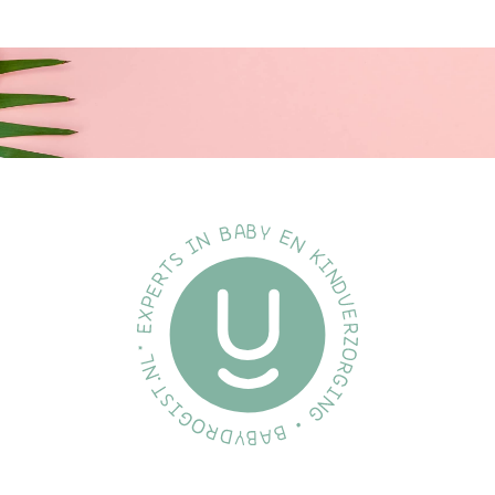
Maten/Soorten:
Het is belangrijk om u te informeren dat onze verschillende
maten slechts een richtlijn zijn die u kunt volgen.
Onze ervaring is dat onderstaande maten de algemene en dus
ook onze algemene aanbeveling zijn.
Maat 1:
0+ maanden
Maat 2:
6+ maanden
Specificatie's:
Merk:
BiBS
Soort:
Fopspeen
Inhoud:
2 stuks
EAN:
5713795242467