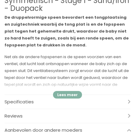
Symmetrisch - Stage 1 - Sand/Iron
- Duopack
De druppelvormige speen bevordert een tongplaatsing
en zuigtechniek waarbij de tong plat is en de fopspeen
plat tegen het gehemelte drukt, waardoor de baby niet
zo hard hoeft te zuigen, zoals bij een ronde speen, om de
fopspeen plat te drukken in de mond.
Net als de andere fopspenen is de speen voorzien van een
ventiel, dat lucht laat ontsnappen wanneer de baby zich op de
speen sluit. Dit ventilatiesysteem zorgt ervoor dat de lucht uit de
tepel door het ventiel naar buiten wordt geduwd, waardoor de
tepel plat wordt en zich op natuurlijke wijze vormt naar de
mondholte van de baby. Het ventiel is ook de reden waarom er
na reiniging en sterilisatie water in de nippel kan staan. Als dit
Specificaties
het geval is, knijp je gewoon de tepel plat om het overtollige
water eruit te drukken.
Reviews
Voordelen:
Aanbevolen door andere moeders
✓
Ronde tepel