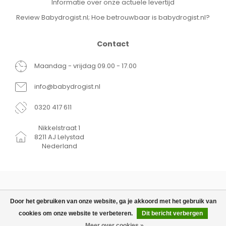
Informatie over onze actuele levertijd
Review Babydrogist.nl; Hoe betrouwbaar is babydrogist.nl?
Contact
Maandag - vrijdag 09.00 - 17.00
info@babydrogist.nl
0320 417 611
Nikkelstraat 1
8211 AJ Lelystad
Nederland
Door het gebruiken van onze website, ga je akkoord met het gebruik van
cookies om onze website te verbeteren.
Dit bericht verbergen
© Copyright 2026 Babydrogist.nl
€9,95
TOEVOEGEN AAN WINKELWAGEN
Meer over cookies »