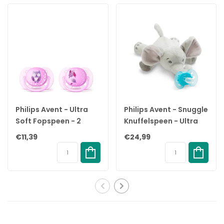
De ronde tepel bevordert een vergelijkbare tongplaatsing en
zuigtechniek bij het geven van borstvoeding, aangezien de
ronde vorm de zijkanten van de tong in staat stelt om omhoog
te komen en rond de tepel te vormen, net als tijdens het geven
van borstvoeding.
De speen is voorzien van een ventiel, waardoor lucht kan
ontsnappen wanneer de baby zich op de speen sluit. Dit
ventilatiesysteem zorgt ervoor dat de lucht uit de tepel door het
ventiel naar buiten wordt geduwd, waardoor de tepel plat
Philips Avent - Ultra
Philips Avent - Snuggle
wordt en zich op natuurlijke wijze vormt naar de mondholte van
Soft Fopspeen - 2
Knuffelspeen - Ultra
de baby. Het ventiel is ook de reden waarom er na reiniging en
Stuks - 0-6 Maanden -
Soft Olifant - 0/6
€11,39
€24,99
sterilisatie water in de nippel kan komen. Als dit het geval is,
Paars
maanden
knijp je gewoon de tepel plat om het overtollige water eruit te
drukken.
Schild
Het ronde lichtgewicht schildje is weggekeerd van de
gevoelige en tere huid rond de mond van de baby om
minimaal contact met de neus en mond van de baby te