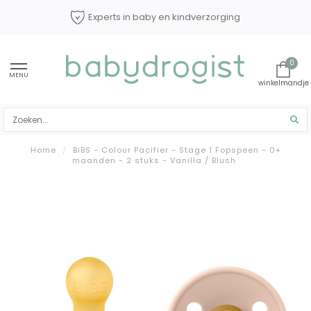
Experts in baby en kindverzorging
0
MENU
Home
/
BiBS - Colour Pacifier - Stage 1 Fopspeen - 0+
maanden - 2 stuks - Vanilla / Blush