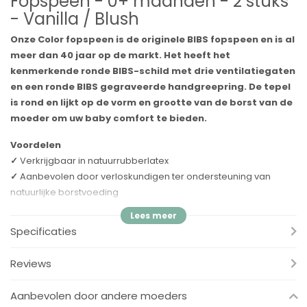
Fopspeen - 0+ maanden - 2 stuks
- Vanilla / Blush
Onze Color fopspeen is de originele BIBS fopspeen en is al
meer dan 40 jaar op de markt. Het heeft het
kenmerkende ronde BIBS-schild met drie ventilatiegaten
en een ronde BIBS gegraveerde handgreepring. De tepel
is rond en lijkt op de vorm en grootte van de borst van de
moeder om uw baby comfort te bieden.
Voordelen
✓
Verkrijgbaar in natuurrubberlatex
✓
Aanbevolen door verloskundigen ter ondersteuning van
natuurlijke borstvoeding
✓
Ook verkrijgbaar in een nachtversie met glow in the dark
handgreep
Specificaties
✓
Het schild is gemaakt van 100% voedselveilig materiaal.
Volledig vrij van BPA, PVC en ftalaten
Reviews
✓
Ontworpen en vervaardigd in Denemarken/EU
Aanbevolen door andere moeders
Speen