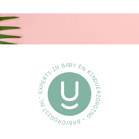
Kwaliteit
Ontworpen en vervaardigd in Denemarken/EU.
Voldoet aan de Europese norm EN 1400+A2.
Ethisch geproduceerd
We ontwikkelen onze producten met de grootste zorg voor de
planeet en voor de kinderen die deze zullen erven.