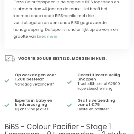
Onze Color fopspeen is de originele BIBS fopspeen en
is al meer dan 40 jaar op de markt. Het heeft het
kenmerkende ronde BIBS-schild met drie
ventilatiegaten en een ronde BIBS gegraveerde
handgreepring. De tepel is rond en lijkt op de vorm en
grootte van
Lees meer..
VOOR 15:00 UUR BESTELD, MORGEN IN HUIS.
Op werkdagen voor
Gecertificeerd Veilig
15:00 besteld?
Shoppen
*
TrustedShops tot €2500
Vandaag verzonden!
kopersbescherming
Experts in baby en
Gratis verzending
kindverzorging
vanaf €75
Bij ons vind je alles!
Bestel en profiteer!
BiBS - Colour Pacifier - Stage 1