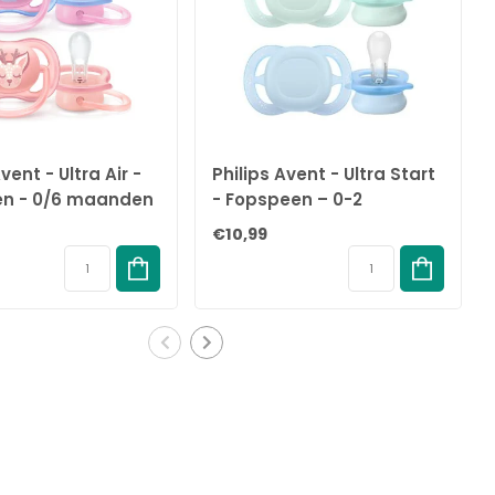
vent - Ultra Air -
Philips Avent - Ultra Start
n - 0/6 maanden
- Fopspeen – 0-2
s - SCF085/02
maanden – Groen/Blauw
€10,99
- 2 stuks