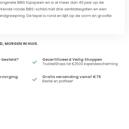
originele BIBS fopspeen en is al meer dan 40 jaar op de
rkende ronde BIBS-schild met drie ventilatiegaten en een
dgreepring. De tepel is rond en lijkt op de vorm en grootte
D, MORGEN IN HUIS.
 besteld?
Gecertificeerd Veilig Shoppen
TrustedShops tot €2500 kopersbescherming
erzorging
Gratis verzending vanaf €75
Bestel en profiteer!