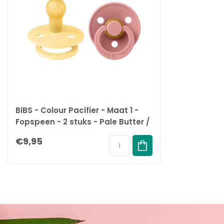
Ontworpen en vervaardigd in Denemarken/EU.
Voldoet aan de Europese norm EN 1400+A2.
Ethisch geproduceerd:
We ontwikkelen onze producten met de grootste zorg voor de plan
Specificatie's:
Merk:
BiBS
Soort:
Fopspeen
Inhoud:
2 stuks
BiBS - Colour Pacifier - Maat 1 -
EAN:
5713795248735
Fopspeen - 2 stuks - Pale Butter /
Dusty Pink
€9,95