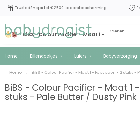
TrustedShops tot €2500 kopersbescherming
E
BiBS - Colour Pacifier - Maat 1 - Fopspeen - 2
Home
Billendoekjes
Luiers
Babyverzorging
Home
/
BiBS - Colour Pacifier - Maat 1 - Fopspeen - 2 stuks - P
BiBS - Colour Pacifier - Maat 1 
stuks - Pale Butter / Dusty Pink