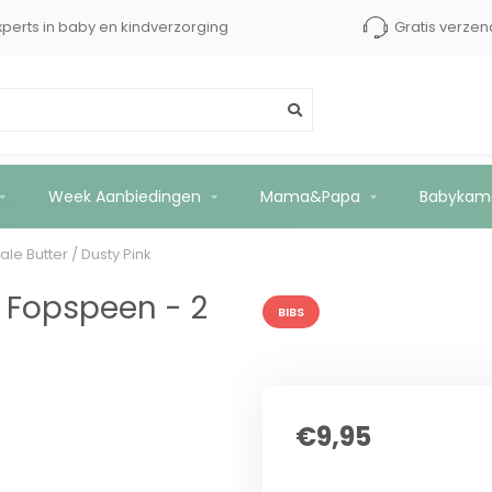
xperts in baby en kindverzorging
Gratis verzen
 stuks - Pale Butter / Dusty Pink
Week Aanbiedingen
Mama&Papa
Babykam
ale Butter / Dusty Pink
- Fopspeen - 2
BIBS
€9,95