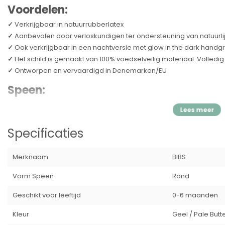
Voordelen:
✓
Verkrijgbaar in natuurrubberlatex
✓
Aanbevolen door verloskundigen ter ondersteuning van natuurli
✓
Ook verkrijgbaar in een nachtversie met glow in the dark handg
✓
Het schild is gemaakt van 100% voedselveilig materiaal. Volledig 
✓
Ontworpen en vervaardigd in Denemarken/EU
Speen:
De ronde tepel bevordert een vergelijkbare tongplaatsing en zuig
aangezien de ronde vorm de zijkanten van de tong in staat stelt
net als tijdens het geven van borstvoeding.
Specificaties
De speen is voorzien van een ventiel, waardoor lucht kan ontsnap
Merknaam
BIBS
ventilatiesysteem zorgt ervoor dat de lucht uit de tepel door het
tepel plat wordt en zich op natuurlijke wijze vormt naar de mondho
Vorm Speen
Rond
waarom er na reiniging en sterilisatie water in de nippel kan komen.
om het overtollige water eruit te drukken.
Geschikt voor leeftijd
0-6 maanden
Schild:
Kleur
Geel / Pale Butt