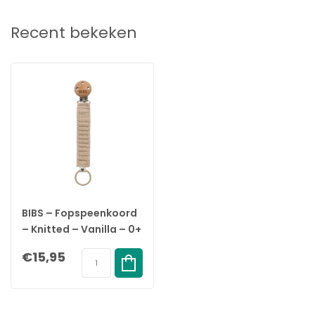
EAN: 5713795253760
Recent bekeken
BIBS – Fopspeenkoord
– Knitted – Vanilla – 0+
maanden
€15,95