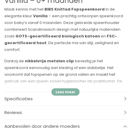
Vanilla – 0+ maanden
Maak kennis met het
BIBS Knitted Fopspeenkoord
in de
elegante kleur
Vanilla
– een prachtig ontworpen speenkoord
voor baby’s vanaf 0 maanden. Deze gebreide speenhouder
combineert Scandinavisch design met natuurlijke materialen
zoals
GOTS-gecertificeerd biologisch katoen
en
FSC-
gecertificeerd hout
. De perfecte mix van stijl, veiligheid en
comfort.
Dankzij de
nikkelvrije metalen clip
bevestig je het
speenkoord eenvoudig aan kleding of een slabbetje. Het
voorkomt dat fopspenen op de grond vallen en maakt het
gebruik van een speen zowel hygiënischer als praktischer. De
lengte van ca.
20 cm
voldoet aan de Europese
veiligheidsnormen.
Specificaties
Voordelen:
Reviews
✓ Gemaakt van 100% biologisch GOTS-gecertificeerd katoen –
vrij van schadelijke stoffen
Aanbevolen door andere moeders
✓ FSC-gecertificeerd hout – uit duurzaam beheerde bossen