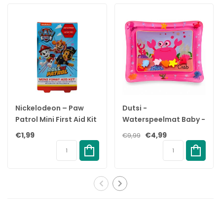
✓ Nikkelvrije metalen clip – veilig en stevig te bevestigen
✓ Licht gebreid ontwerp – zacht, stijlvol en duurzaam
✓ Lengte van ± 20 cm – volgens Europese veiligheidsnorm
EN12586+A1:2011
✓ Geschikt voor alle soorten fopspenen – universele pasvorm
✓ 100% recyclebaar – milieuvriendelijk geproduceerd
✓ Vanaf 0 maanden – veilig voor de allerkleinsten
Specificaties:
Nickelodeon – Paw
Dutsi -
Merk: BIBS
Patrol Mini First Aid Kit
Waterspeelmat Baby -
Producttype: Fopspeenkoord
– 2+ jaar
Watermat - Stimuleert
Variant: Knitted – Vanilla
€1,99
€4,99
€9,99
Motorische
Materiaal: 100% biologisch katoen (GOTS) + FSC-hout
Ontwikkeling - BPA Vrij
Clip: Nikkelvrij met metalen bevestiging
& Lekvrij -
Lengte: ca. 20 cm
Kraamcadeau -
Leeftijd: 0+ maanden
61x50cm – Roze
Compatibel met: Alle fopspenen
Veiligheidsnorm: EN12586+A1:2011
Kleur: Vanilla