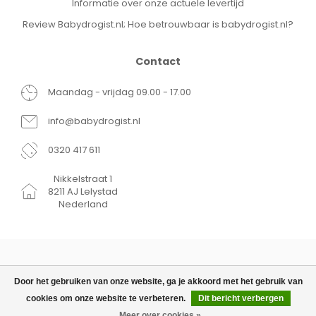
Informatie over onze actuele levertijd
Review Babydrogist.nl; Hoe betrouwbaar is babydrogist.nl?
Contact
Maandag - vrijdag 09.00 - 17.00
info@babydrogist.nl
0320 417 611
Nikkelstraat 1
8211 AJ Lelystad
Nederland
Door het gebruiken van onze website, ga je akkoord met het gebruik van
cookies om onze website te verbeteren.
Dit bericht verbergen
© Copyright 2026 Babydrogist.nl
€15,95
TOEVOEGEN AAN WINKELWAGEN
Meer over cookies »