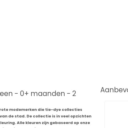
Aanbevo
speen - 0+ maanden - 2
rote modemerken die tie-dye collecties
van de stad. De collectie is in veel opzichten
euring. Alle kleuren zijn gebaseerd op onze