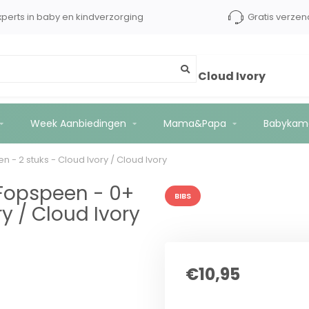
tot €2500 kopersbescherming
Experts in baby en kindv
+ maanden - 2 stuks - Cloud Ivory / Cloud Ivory
Week Aanbiedingen
Mama&Papa
Babykam
 - 2 stuks - Cloud Ivory / Cloud Ivory
 Fopspeen - 0+
BIBS
y / Cloud Ivory
€10,95