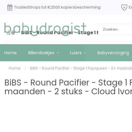
Op werkdagen voor 15:00 besteld? Vandaag
TrustedShops 
*
verzonden!
BiBS - Round Pacifier - Stage 1 Fopspeen - 0
Home
Billendoekjes
Luiers
Babyverzorging
Home
/
BiBS - Round Pacifier - Stage 1 Fopspeen - 0+ maanden
BiBS - Round Pacifier - Stage 1
maanden - 2 stuks - Cloud Ivor