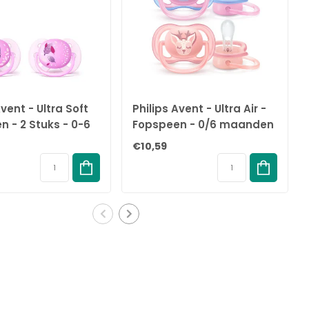
Avent - Ultra Soft
Philips Avent - Ultra Air -
 - 2 Stuks - 0-6
Fopspeen - 0/6 maanden
 - Paars
- 2 stuks - SCF085/02
€10,59