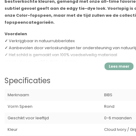
bestverkochte kleuren, gemengd met onze all-time favoriet
subtiel gevoel geeft aan de edgy tie-dye look. Voorlopig is
onze Color-fopspeen, maar met de tijd zullen we de collect
fopspeencategorieën.
Voordelen
✓
Verkrijgbaar in natuurrubberlatex
✓
Aanbevolen door verloskundigen ter ondersteuning van natuurli
✓
Het schild is gemaakt van 100% voedselveilig materiaal
✓
Volledig vrij van BPA, PVC en ftalaten
✓
Ontworpen en vervaardigd in Denemarken/EU
Specificaties
Speen
De ronde tepel bevordert een vergelijkbare tongplaatsing en zuig
aangezien de ronde vorm de zijkanten van de tong toestaat om o
Merknaam
BIBS
als tijdens het geven van borstvoeding.
Vorm Speen
Rond
De speen is voorzien van een ventiel, waardoor lucht kan ontsnapp
ventilatiesysteem zorgt ervoor dat de lucht uit de tepel door het
Geschikt voor leeftijd
0-6 maanden
tepel plat wordt en zich op natuurlijke wijze vormt naar de mondho
Kleur
Cloud Ivory / Grij
waarom er na reiniging en sterilisatie water in de nippel kan komen.