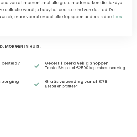
trend van dit moment, met alle grote modemerken die tie-dye
ze collectie wordt je baby het coolste kind van de stad. De
ten uniek, maar vooral omdat elke fopspeen anders is doo
Lees
D, MORGEN IN HUIS.
 besteld?
Gecertificeerd Veilig Shoppen
TrustedShops tot €2500 kopersbescherming
erzorging
Gratis verzending vanaf €75
Bestel en profiteer!