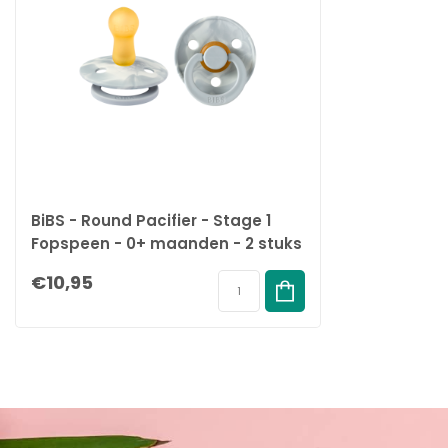
Kwaliteit
Ontworpen en vervaardigd in Denemarken/EU.
Voldoet aan de Europese norm EN 1400+A2.
Ethisch geproduceerd
We ontwikkelen onze producten met de grootste zorg voor de plan
BiBS - Round Pacifier - Stage 1
Fopspeen - 0+ maanden - 2 stuks
- Cloud Ivory / Cloud Ivory
€10,95