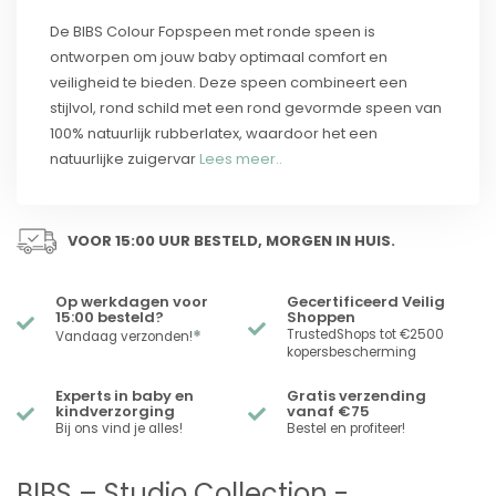
De BIBS Colour Fopspeen met ronde speen is
ontworpen om jouw baby optimaal comfort en
veiligheid te bieden. Deze speen combineert een
stijlvol, rond schild met een rond gevormde speen van
100% natuurlijk rubberlatex, waardoor het een
natuurlijke zuigervar
Lees meer..
VOOR 15:00 UUR BESTELD, MORGEN IN HUIS.
Op werkdagen voor
Gecertificeerd Veilig
15:00 besteld?
Shoppen
*
TrustedShops tot €2500
Vandaag verzonden!
kopersbescherming
Experts in baby en
Gratis verzending
kindverzorging
vanaf €75
Bij ons vind je alles!
Bestel en profiteer!
BIBS – Studio Collection -