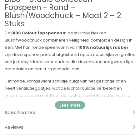
Fopspeen - Rond –
Blush/Woodchuck – Maat 2 – 2
Stuks
De
BIBS Colour fopspenen
in de stijlvolle kleuren
Blush/Woodchuck combineren veiligheid, comfort en design in
één. Met hun ronde speenvorm van
100% natuurlijk rubber
zijn deze spenen perfect afgestemd op de natuurlijke zuigreflex
van je baby. Ideaal voor ouders die kiezen voor hoogwaardige
materialen en een rustgevende look.
Het ronde, lichtgewicht schildje buigt van het gezichtje af en
heeft ventilatiegaatjes, wat de luchtcirculatie verbetert en
huidirritatie voorkomt. Door de zachte, flexibele speen voelt je
baby zich snel vertrouwd – of je nu borstvoeding geeft of de
overstap naar een speen maakt.
Specificaties
Voordelen:
Reviews
✔ Ronde speen van 100% natuurlijk rubber – bootst de
moederborst na