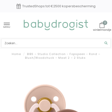
rming
Experts in baby en kindverzorging
0
MENU
Home
/
BIBS – Studio Collection - Fopspeen - Rond –
Blush/Woodchuck – Maat 2 – 2 Stuks