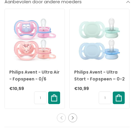
Aanbevolen door andere moeders
✔ Lichtgewicht schildje – voorkomt huidirritatie en zorgt voor
goede ventilatie
✔ Vrij van BPA, PVC en ftalaten – veilig voor dagelijks gebruik
✔ Gemaakt van voedselveilige materialen
✔ Ideaal voor borstvoedingsbaby’s en gevoelige huidjes
✔ Stijlvolle kleurencombinatie: Blush/Woodchuck
✔ Gemaakt in Denemarken
✔ Geschikt voor baby’s 6+ maanden (maat 2)
✔ Voldoet aan de Europese norm EN 1400 + A2
Specificaties
Philips Avent - Ultra Air
Philips Avent - Ultra
Merk:
BIBS
- Fopspeen - 0/6
Start - Fopspeen – 0-2
Type:
Colour Fopspeen – Rond
maanden - 2 stuks -
maanden –
€10,59
€10,99
EAN:
5713795271825
SCF085/02
Groen/Blauw - 2 stuks
Maat:
2 (6+ maanden)
Inhoud:
2 stuks
Speenmateriaal:
100% natuurlijk rubber
Schildmateriaal:
Polypropyleen (PP), voedselveilig
Vrij van:
BPA, PVC, ftalaten
Vorm:
Rond