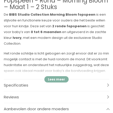
Fopspeen - Rond – Morning Bloom
– Maat 1 – 2 Stuks
De
BIBS Studio Collection Morning Bloom fopspeen
is een
stijlvolle en functionele keuze voor ouders die het beste willen
voor hun kindje. Deze set van
2 ronde fopspenen
is geschikt
voor baby’s van
0 tot 6 maanden
en uitgevoerd in de zachte
kleur
Ivory
, met een modern design uit de exclusieve Studio
Collection.
Het ronde schildje is licht gebogen en zorgt ervoor dat er zo min
mogelijk contact is met de huid rondom de mond. Dit voorkomt
huidirritatie en ondersteunt het natuurlijke zuiggedrag, wat deze
speen ook ideaal maakt voor baby’s die borstvoeding krijgen.
Het speengedeelte is gemaakt van
100% natuurlijk rubber
en
voelt zacht en comfortabel aan.
Specificaties
Voordelen:
Reviews
✓ Ronde speenvorm – ondersteunt het natuurlijke zuigreflex van
je baby
Aanbevolen door andere moeders
✓ Afbuigend licht schildje – voorkomt irritatie aan de huid rond