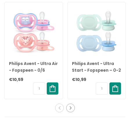
de mond
✓ 100% natuurlijk rubber – veilig, flexibel en zacht
✓ Schildje van lichtgewicht polypropyleen (PP)
✓ BPA- en PVC-vrij – vrij van schadelijke stoffen
✓ Voor gebruik te steriliseren in kokend water
✓ Modern ontwerp – onderdeel van de Studio Collection
✓ Voldoet aan de Europese veiligheidsnorm
✓ Wordt geleverd in een set van 2 stuks
Specificaties:
Philips Avent - Ultra Air
Philips Avent - Ultra
- Fopspeen - 0/6
Start - Fopspeen – 0-2
Merk: BIBS
maanden - 2 stuks -
maanden –
€10,59
€10,99
Producttype: Fopspeen
SCF085/02
Groen/Blauw - 2 stuks
Vorm: Rond
Collectie: Studio Collection – Morning Bloom
Kleur: Ivory
Leeftijd: 0–6 maanden (Maat 1)
Speengedeelte: 100% natuurlijk rubber
Schildje: Polypropyleen (PP)
Vrij van: BPA, PVC en andere schadelijke stoffen