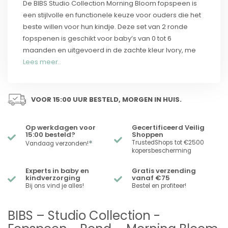
De BIBS Studio Collection Morning Bloom fopspeen is
een stijlvolle en functionele keuze voor ouders die het
beste willen voor hun kindje. Deze set van 2 ronde
fopspenen is geschikt voor baby’s van 0 tot 6
maanden en uitgevoerd in de zachte kleur Ivory, me
Lees meer..
VOOR 15:00 UUR BESTELD, MORGEN IN HUIS.
Op werkdagen voor
Gecertificeerd Veilig
15:00 besteld?
Shoppen
*
TrustedShops tot €2500
Vandaag verzonden!
kopersbescherming
Experts in baby en
Gratis verzending
kindverzorging
vanaf €75
Bij ons vind je alles!
Bestel en profiteer!
BIBS – Studio Collection -