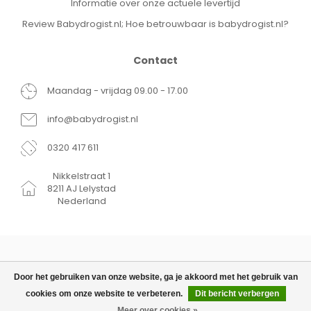
Informatie over onze actuele levertijd
Review Babydrogist.nl; Hoe betrouwbaar is babydrogist.nl?
Contact
Maandag - vrijdag 09.00 - 17.00
info@babydrogist.nl
0320 417 611
Nikkelstraat 1
8211 AJ Lelystad
Nederland
Door het gebruiken van onze website, ga je akkoord met het gebruik van
cookies om onze website te verbeteren.
Dit bericht verbergen
© Copyright 2026 Babydrogist.nl
€11,95
TOEVOEGEN AAN WINKELWAGEN
Meer over cookies »